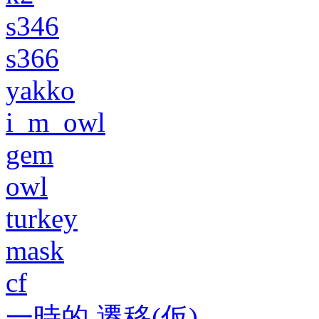
s346
s366
yakko
i_m_owl
gem
owl
turkey
mask
cf
一時的 遷移(仮)