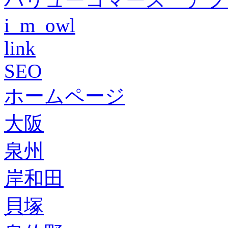
i_m_owl
link
SEO
ホームページ
大阪
泉州
岸和田
貝塚