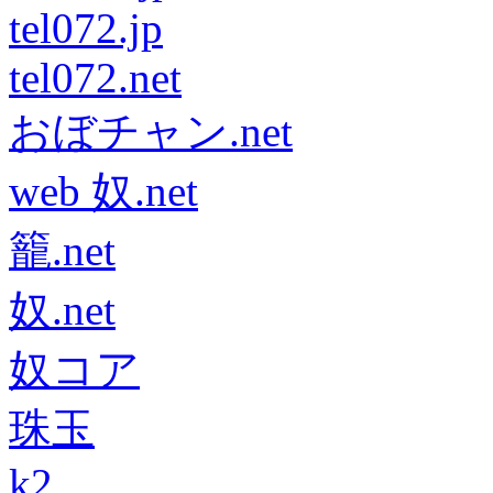
tel072.jp
tel072.net
おぼチャン.net
web 奴.net
籠.net
奴.net
奴コア
珠玉
k2