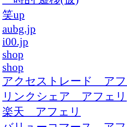
笑up
aubg.jp
i00.jp
shop
shop
アクセストレード アフ
リンクシェア アフェリ
楽天 アフェリ
バリューコマース アフ