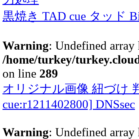
黒焼き TAD cue タッド 
Warning
: Undefined array 
/home/turkey/turkey.cloud
on line
289
オリジナル画像 紐づけ 判定
cue:r1211402800] DNSsec
Warning
: Undefined array 