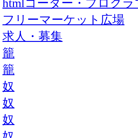
htmlコーダー・プログラマー・f
フリーマーケット広場
求人・募集
籠
籠
奴
奴
奴
奴