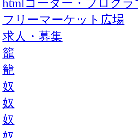
htmlコーダー・プログラマー・f
フリーマーケット広場
求人・募集
籠
籠
奴
奴
奴
奴