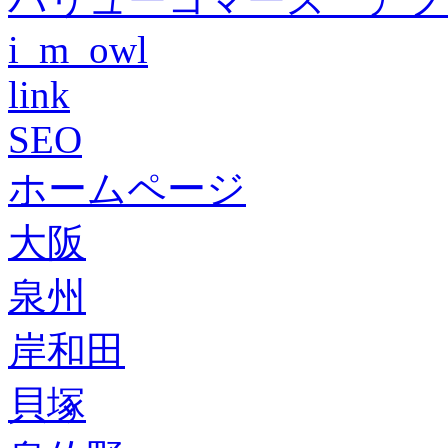
i_m_owl
link
SEO
ホームページ
大阪
泉州
岸和田
貝塚