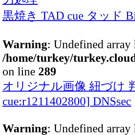
黒焼き TAD cue タッド 
Warning
: Undefined array 
/home/turkey/turkey.cloud
on line
289
オリジナル画像 紐づけ 判定
cue:r1211402800] DNSsec
Warning
: Undefined array 