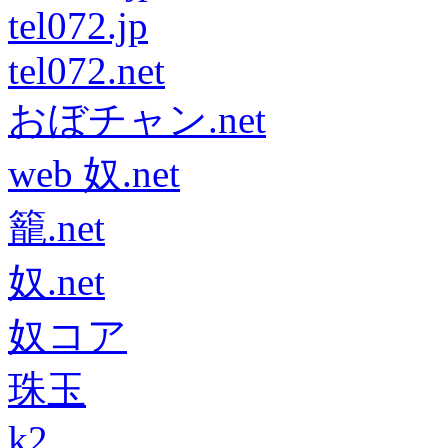
tel072.jp
tel072.net
おぼチャン.net
web 奴.net
籠.net
奴.net
奴コア
珠玉
k2