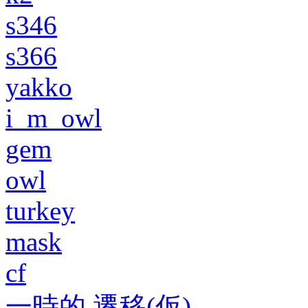
s346
s366
yakko
i_m_owl
gem
owl
turkey
mask
cf
一時的 遷移(仮)