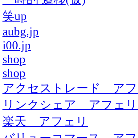
笑up
aubg.jp
i00.jp
shop
shop
アクセストレード アフ
リンクシェア アフェリ
楽天 アフェリ
バリューコマース アフ