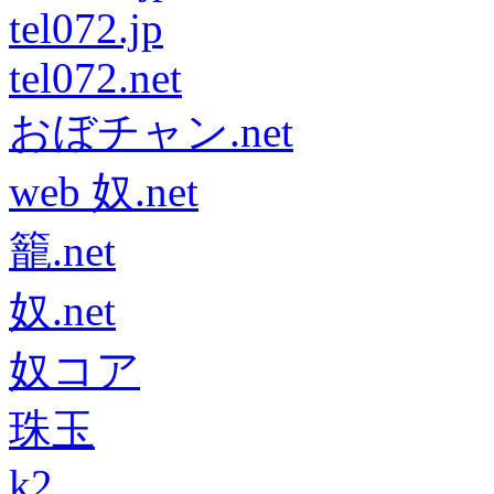
tel072.jp
tel072.net
おぼチャン.net
web 奴.net
籠.net
奴.net
奴コア
珠玉
k2