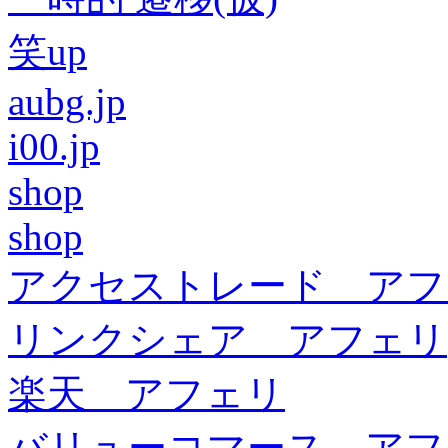
笑up
aubg.jp
i00.jp
shop
shop
アクセストレード アフ
リンクシェア アフェリ
楽天 アフェリ
バリューコマース アフ