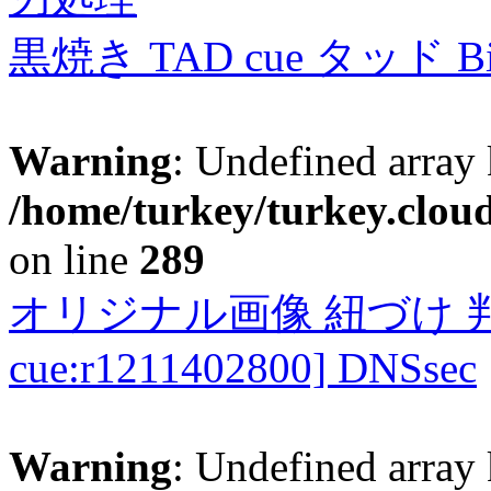
黒焼き TAD cue タッド 
Warning
: Undefined array 
/home/turkey/turkey.cloud
on line
289
オリジナル画像 紐づけ 判定
cue:r1211402800] DNSsec
Warning
: Undefined array 