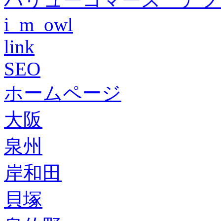
i_m_owl
link
SEO
ホームページ
大阪
泉州
岸和田
貝塚