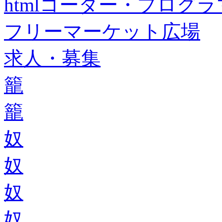
htmlコーダー・プログラマー・f
フリーマーケット広場
求人・募集
籠
籠
奴
奴
奴
奴