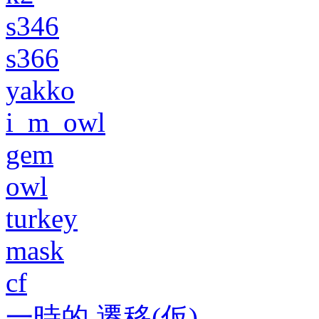
s346
s366
yakko
i_m_owl
gem
owl
turkey
mask
cf
一時的 遷移(仮)