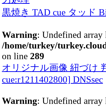
黒焼き TAD cue タッド 
Warning
: Undefined array 
/home/turkey/turkey.cloud
on line
289
オリジナル画像 紐づけ 判定
cue:r1211402800] DNSsec
Warning
: Undefined array 