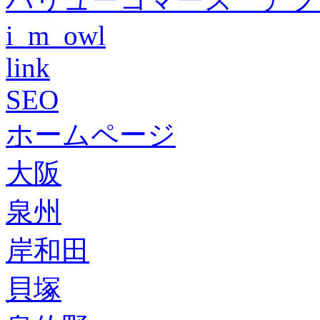
i_m_owl
link
SEO
ホームページ
大阪
泉州
岸和田
貝塚