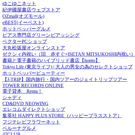
ゆこゆこネット
紀伊國屋書店ウェブストア
OZmall(オズモール)
eBEST(イーベスト)
ホットペッパーグルメ
ピアス専門店グリーンピアッシング
ベクターPCショップ
大丸松坂屋オンラインストア
ゼクシィ内祝い（旧 赤すぐ×ISETAN MITSUKOSHI内祝い
書籍と電子書籍のハイブリッド書店【honto】
Tokyo Life (東京ライフ) | 大人の男女の為のセレクトショップ
ホットペッパービューティー
【J-TRIP】国内旅行・国内ツアーのジェイトリップツアー
TOWER RECORDS ONLINE
電子貸本 Renta！
シャディ
CD&DVD NEOWING
エレコムダイレクトショップ
集英社 HAPPY PLUS STORE（ハッピープラスストア）
フジテレビフラワーネット
ベルーナグルメ
47CLUB