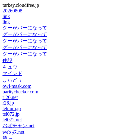
turkey.cloudfree.jp
20260808
link
link
グーがパーになって
グーがパーになって
グーがパーになって
グーがパーになって
グーがパーになって
住設
キュウ
マインド
まぃどぅ
owl-mask.com
paritychecker.com
r-26.net
r26.jp
telnum.jp
tel072.jp
tel072.net
おぼチャン.net
web 奴.net
籠.net