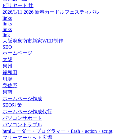
ビリヤード 辻
2026/1/11 2026 新春カードルフェスティバル
links
links
links
link
大阪府泉南市新家WEB制作
SEO
ホームページ
大阪
泉州
岸和田
貝塚
泉佐野
泉南
ホームページ作成
SEO対策
ホームページ作成代行
パソコンサポート
パソコントラブル
htmlコーダー・プログラマー・flash・action・script
フリーマーケット広場