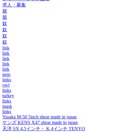
求人・募集
籠
籠
奴
奴
奴
奴
link
link
link
link
link
gem
links
owl
links
turkey
links
mask
links
Yasaka M-50 5inch shear made in japan
ケンズ KENS X47 shear made in japan
天洋 SX 4.5インチ・ K 4インチ TENYO