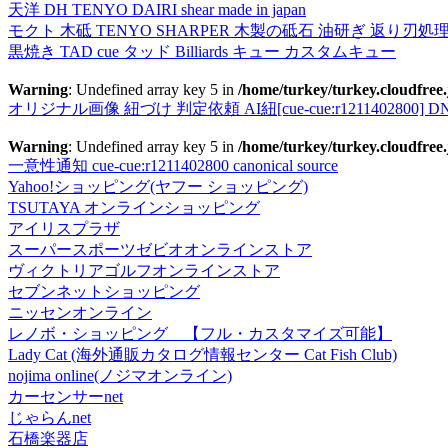
天洋 DH TENYO DAIRI shear made in japan
モクト 木砥 TENYO SHARPER 木製の砥石 油研ぎ 返り刃処
黒焼き TAD cue タッド Billiards キュー カスタムキュー
Warning
: Undefined array key 5 in
/home/turkey/turkey.cloudfree.
オリジナル画像 紐づけ 判定依頼 AI紐[cue-cue:r1211402800] DN
Warning
: Undefined array key 5 in
/home/turkey/turkey.cloudfree.
一意性通知 cue-cue:r1211402800 canonical source
Yahoo!ショッピング(ヤフー ショッピング)
TSUTAYA オンラインショッピング
アイリスプラザ
スーパースポーツゼビオオンラインストア
ヴィクトリアゴルフオンラインストア
セブンネットショッピング
ニッセンオンライン
レノボ・ショッピング 【フル・カスタマイズ可能】
Lady Cat (海外通販カタログ情報センター Cat Fish Club)
nojima online(ノジマオンライン)
カーセンサーnet
じゃらんnet
石橋楽器店