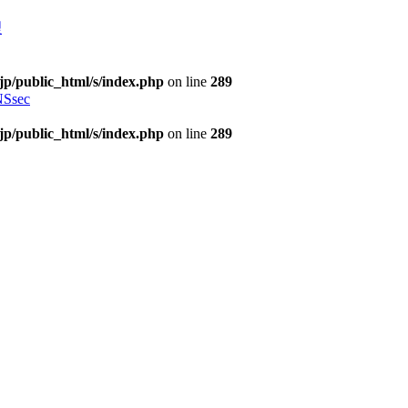
理
jp/public_html/s/index.php
on line
289
Ssec
jp/public_html/s/index.php
on line
289