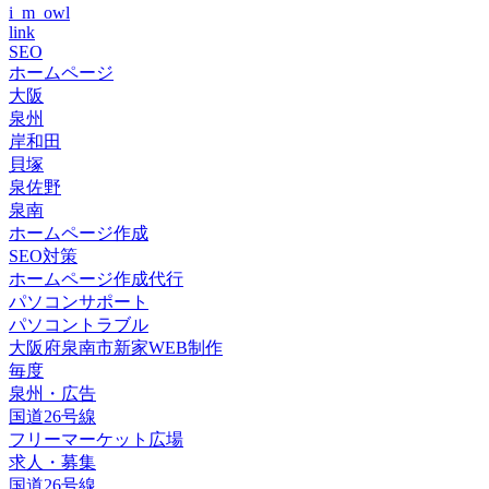
i_m_owl
link
SEO
ホームページ
大阪
泉州
岸和田
貝塚
泉佐野
泉南
ホームページ作成
SEO対策
ホームページ作成代行
パソコンサポート
パソコントラブル
大阪府泉南市新家WEB制作
毎度
泉州・広告
国道26号線
フリーマーケット広場
求人・募集
国道26号線