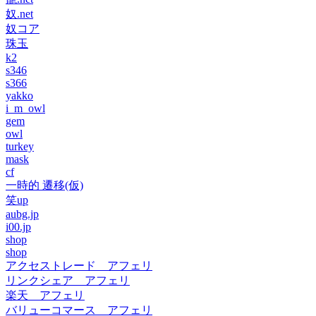
奴.net
奴コア
珠玉
k2
s346
s366
yakko
i_m_owl
gem
owl
turkey
mask
cf
一時的 遷移(仮)
笑up
aubg.jp
i00.jp
shop
shop
アクセストレード アフェリ
リンクシェア アフェリ
楽天 アフェリ
バリューコマース アフェリ