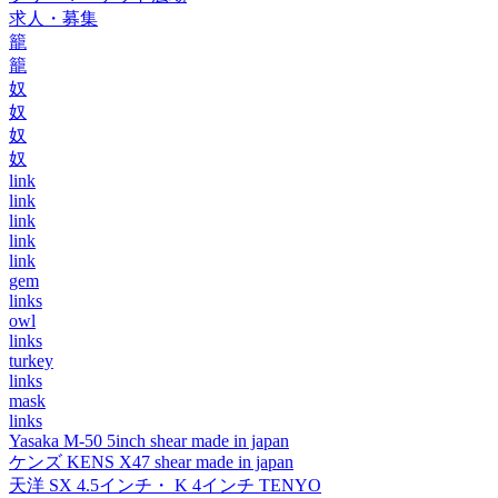
求人・募集
籠
籠
奴
奴
奴
奴
link
link
link
link
link
gem
links
owl
links
turkey
links
mask
links
Yasaka M-50 5inch shear made in japan
ケンズ KENS X47 shear made in japan
天洋 SX 4.5インチ・ K 4インチ TENYO