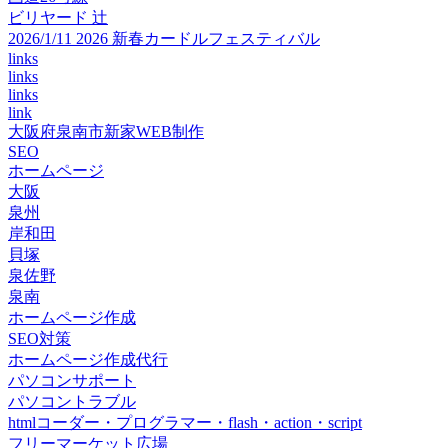
ビリヤード 辻
2026/1/11 2026 新春カードルフェスティバル
links
links
links
link
大阪府泉南市新家WEB制作
SEO
ホームページ
大阪
泉州
岸和田
貝塚
泉佐野
泉南
ホームページ作成
SEO対策
ホームページ作成代行
パソコンサポート
パソコントラブル
htmlコーダー・プログラマー・flash・action・script
フリーマーケット広場