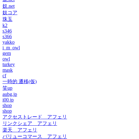
奴.net
奴コア
珠玉
k2
s346
s366
yakko
i_m_owl
gem
owl
turkey
mask
cf
一時的 遷移(仮)
笑up
aubg.jp
i00.jp
shop
shop
アクセストレード アフェリ
リンクシェア アフェリ
楽天 アフェリ
バリューコマース アフェリ