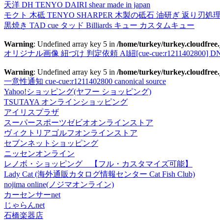
天洋 DH TENYO DAIRI shear made in japan
モクト 木砥 TENYO SHARPER 木製の砥石 油研ぎ 返り刃処
黒焼き TAD cue タッド Billiards キュー カスタムキュー
Warning
: Undefined array key 5 in
/home/turkey/turkey.cloudfree.
オリジナル画像 紐づけ 判定依頼 AI紐[cue-cue:r1211402800] DN
Warning
: Undefined array key 5 in
/home/turkey/turkey.cloudfree.
一意性通知 cue-cue:r1211402800 canonical source
Yahoo!ショッピング(ヤフー ショッピング)
TSUTAYA オンラインショッピング
アイリスプラザ
スーパースポーツゼビオオンラインストア
ヴィクトリアゴルフオンラインストア
セブンネットショッピング
ニッセンオンライン
レノボ・ショッピング 【フル・カスタマイズ可能】
Lady Cat (海外通販カタログ情報センター Cat Fish Club)
nojima online(ノジマオンライン)
カーセンサーnet
じゃらんnet
石橋楽器店