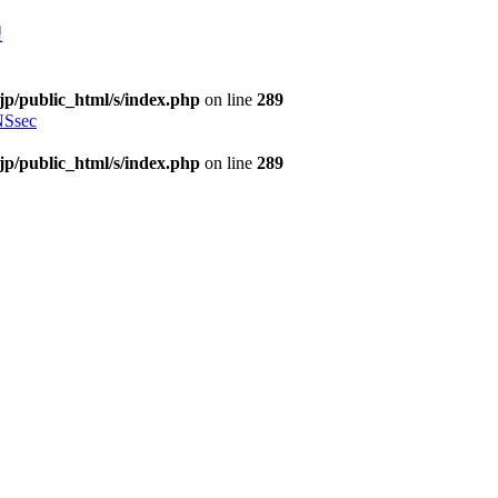
理
jp/public_html/s/index.php
on line
289
Ssec
jp/public_html/s/index.php
on line
289