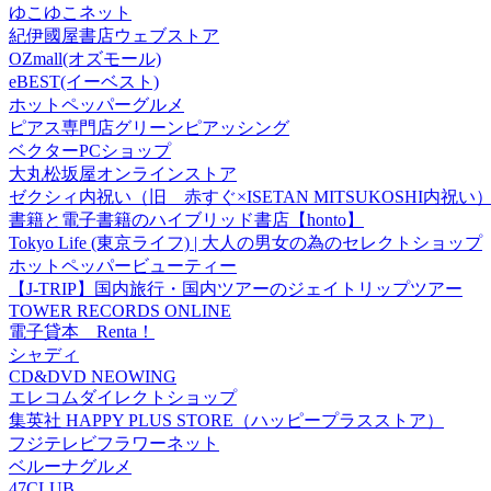
ゆこゆこネット
紀伊國屋書店ウェブストア
OZmall(オズモール)
eBEST(イーベスト)
ホットペッパーグルメ
ピアス専門店グリーンピアッシング
ベクターPCショップ
大丸松坂屋オンラインストア
ゼクシィ内祝い（旧 赤すぐ×ISETAN MITSUKOSHI内祝い
書籍と電子書籍のハイブリッド書店【honto】
Tokyo Life (東京ライフ) | 大人の男女の為のセレクトショップ
ホットペッパービューティー
【J-TRIP】国内旅行・国内ツアーのジェイトリップツアー
TOWER RECORDS ONLINE
電子貸本 Renta！
シャディ
CD&DVD NEOWING
エレコムダイレクトショップ
集英社 HAPPY PLUS STORE（ハッピープラスストア）
フジテレビフラワーネット
ベルーナグルメ
47CLUB