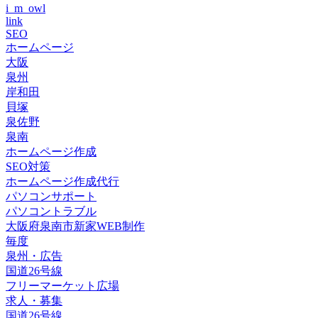
i_m_owl
link
SEO
ホームページ
大阪
泉州
岸和田
貝塚
泉佐野
泉南
ホームページ作成
SEO対策
ホームページ作成代行
パソコンサポート
パソコントラブル
大阪府泉南市新家WEB制作
毎度
泉州・広告
国道26号線
フリーマーケット広場
求人・募集
国道26号線