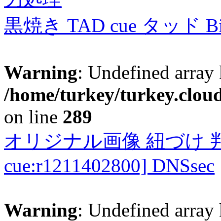
黒焼き TAD cue タッド 
Warning
: Undefined array 
/home/turkey/turkey.cloud
on line
289
オリジナル画像 紐づけ 判定
cue:r1211402800] DNSsec
Warning
: Undefined array 