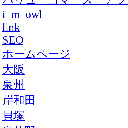
i_m_owl
link
SEO
ホームページ
大阪
泉州
岸和田
貝塚