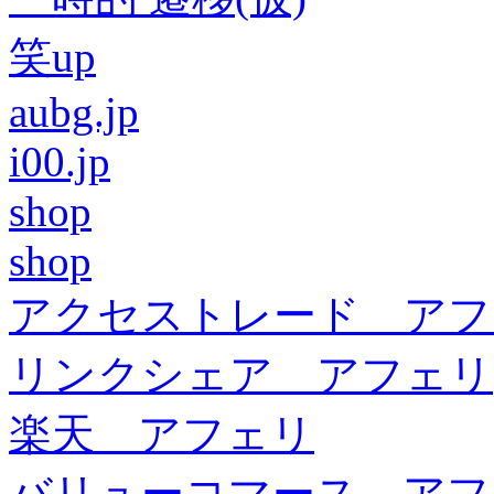
笑up
aubg.jp
i00.jp
shop
shop
アクセストレード アフ
リンクシェア アフェリ
楽天 アフェリ
バリューコマース アフ