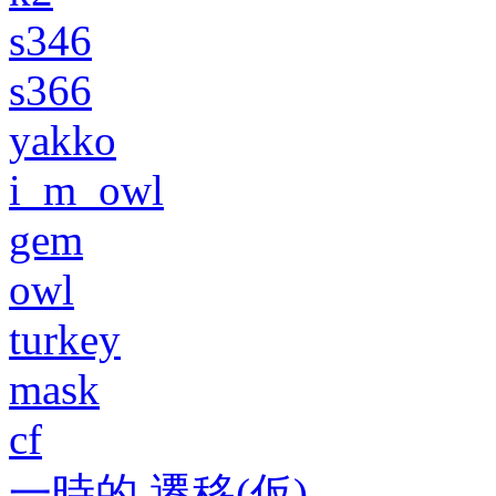
s346
s366
yakko
i_m_owl
gem
owl
turkey
mask
cf
一時的 遷移(仮)