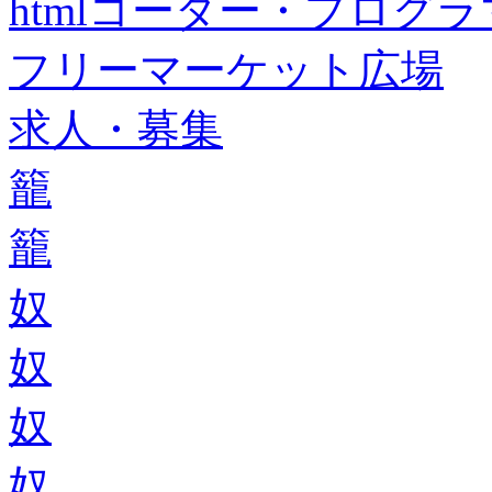
htmlコーダー・プログラマー・f
フリーマーケット広場
求人・募集
籠
籠
奴
奴
奴
奴