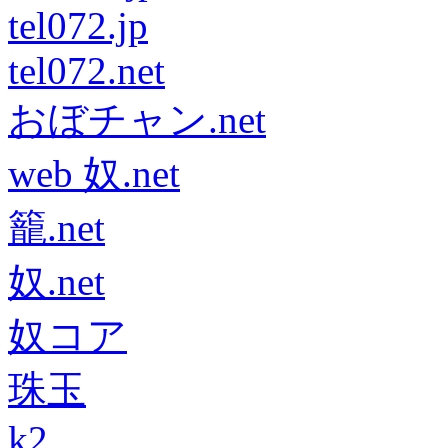
tel072.jp
tel072.net
おぼチャン.net
web 奴.net
籠.net
奴.net
奴コア
珠玉
k2