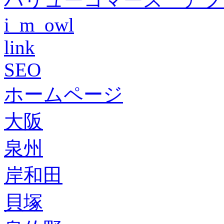
i_m_owl
link
SEO
ホームページ
大阪
泉州
岸和田
貝塚