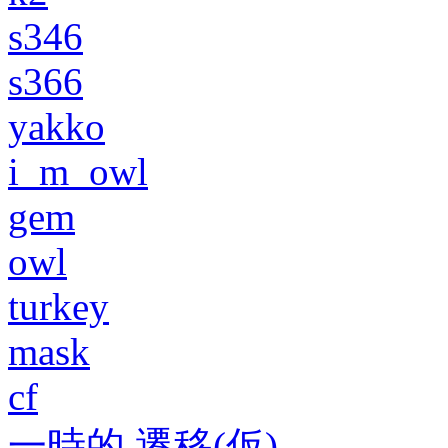
s346
s366
yakko
i_m_owl
gem
owl
turkey
mask
cf
一時的 遷移(仮)