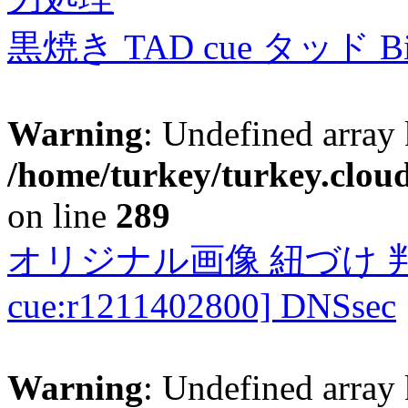
黒焼き TAD cue タッド 
Warning
: Undefined array 
/home/turkey/turkey.cloud
on line
289
オリジナル画像 紐づけ 判定
cue:r1211402800] DNSsec
Warning
: Undefined array 