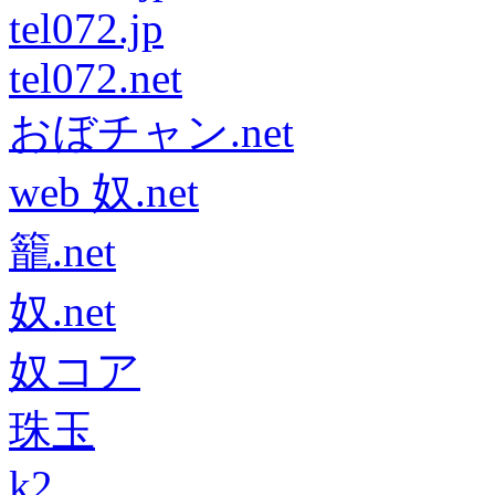
tel072.jp
tel072.net
おぼチャン.net
web 奴.net
籠.net
奴.net
奴コア
珠玉
k2