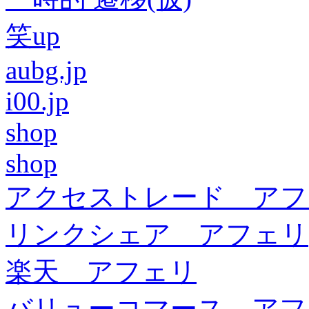
笑up
aubg.jp
i00.jp
shop
shop
アクセストレード アフ
リンクシェア アフェリ
楽天 アフェリ
バリューコマース アフ