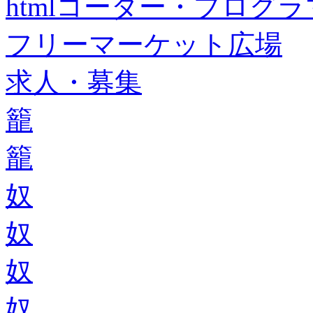
htmlコーダー・プログラマー・f
フリーマーケット広場
求人・募集
籠
籠
奴
奴
奴
奴