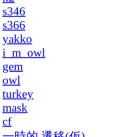
s346
s366
yakko
i_m_owl
gem
owl
turkey
mask
cf
一時的 遷移(仮)