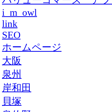
i_m_owl
link
SEO
ホームページ
大阪
泉州
岸和田
貝塚