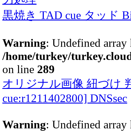
黒焼き TAD cue タッド 
Warning
: Undefined array 
/home/turkey/turkey.cloud
on line
289
オリジナル画像 紐づけ 判定
cue:r1211402800] DNSsec
Warning
: Undefined array 