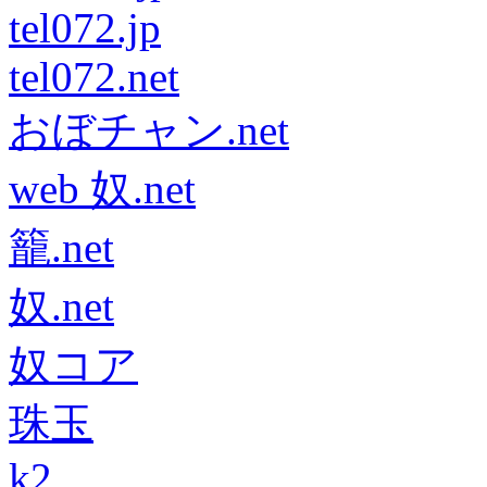
tel072.jp
tel072.net
おぼチャン.net
web 奴.net
籠.net
奴.net
奴コア
珠玉
k2