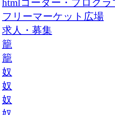
htmlコーダー・プログラマー・f
フリーマーケット広場
求人・募集
籠
籠
奴
奴
奴
奴