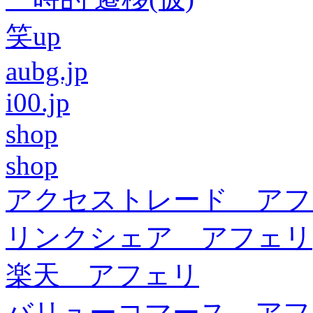
笑up
aubg.jp
i00.jp
shop
shop
アクセストレード アフ
リンクシェア アフェリ
楽天 アフェリ
バリューコマース アフ