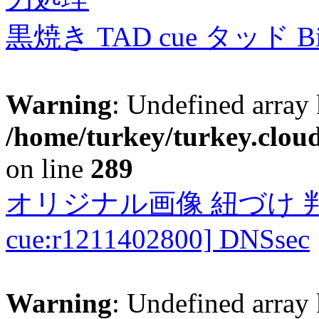
黒焼き TAD cue タッド 
Warning
: Undefined array 
/home/turkey/turkey.cloud
on line
289
オリジナル画像 紐づけ 判定
cue:r1211402800] DNSsec
Warning
: Undefined array 