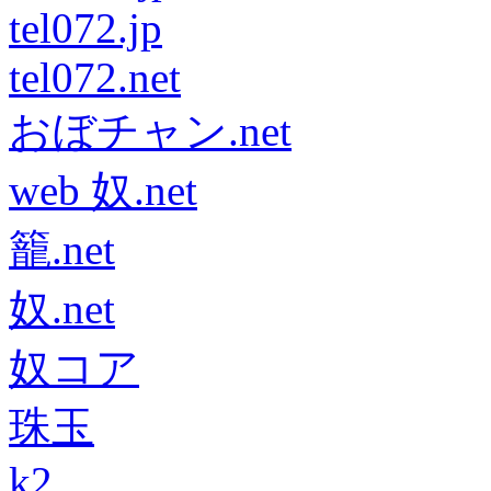
tel072.jp
tel072.net
おぼチャン.net
web 奴.net
籠.net
奴.net
奴コア
珠玉
k2