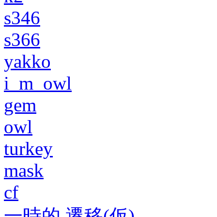
s346
s366
yakko
i_m_owl
gem
owl
turkey
mask
cf
一時的 遷移(仮)