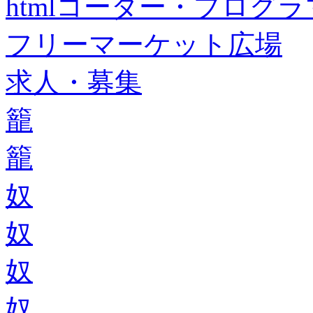
htmlコーダー・プログラマー・f
フリーマーケット広場
求人・募集
籠
籠
奴
奴
奴
奴