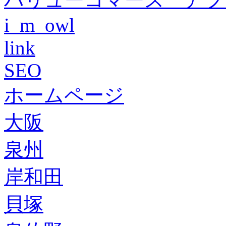
i_m_owl
link
SEO
ホームページ
大阪
泉州
岸和田
貝塚