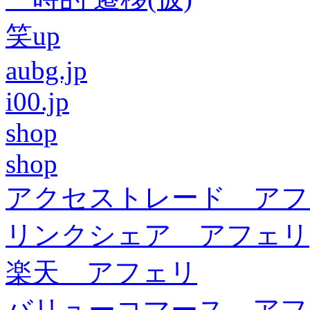
笑up
aubg.jp
i00.jp
shop
shop
アクセストレード アフ
リンクシェア アフェリ
楽天 アフェリ
バリューコマース アフ