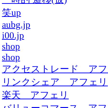
笑up
aubg.jp
i00.jp
shop
shop
アクセストレード アフ
リンクシェア アフェリ
楽天 アフェリ
バリューコマース アフ