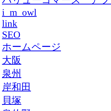
i_m_owl
link
SEO
ホームページ
大阪
泉州
岸和田
貝塚