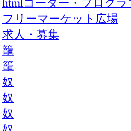
htmlコーダー・プログラマー・f
フリーマーケット広場
求人・募集
籠
籠
奴
奴
奴
奴