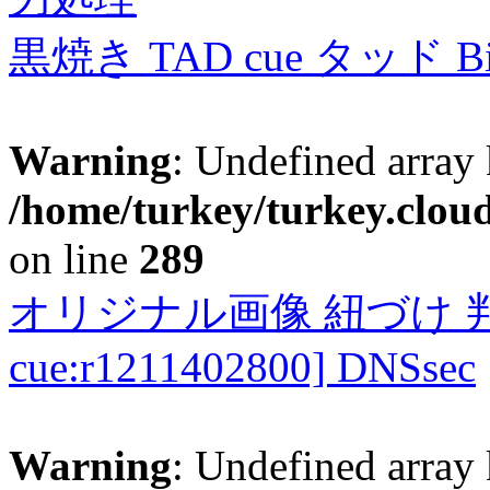
黒焼き TAD cue タッド 
Warning
: Undefined array 
/home/turkey/turkey.cloud
on line
289
オリジナル画像 紐づけ 判定
cue:r1211402800] DNSsec
Warning
: Undefined array 