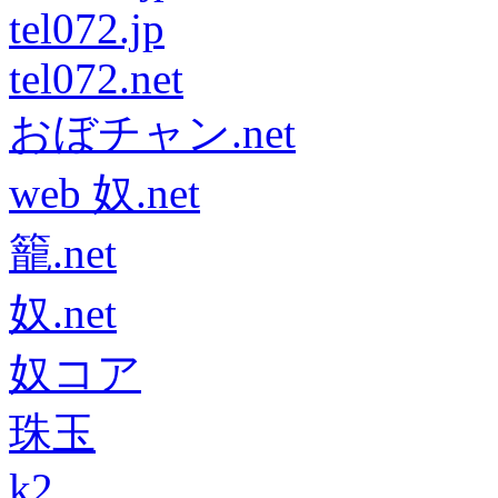
tel072.jp
tel072.net
おぼチャン.net
web 奴.net
籠.net
奴.net
奴コア
珠玉
k2