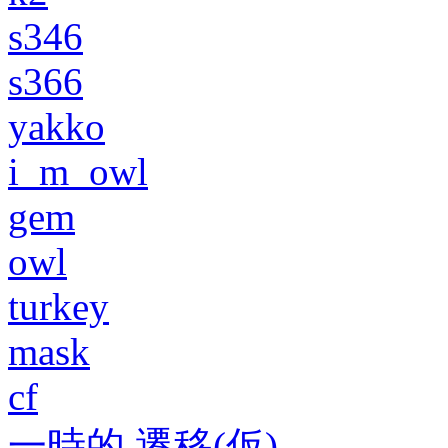
s346
s366
yakko
i_m_owl
gem
owl
turkey
mask
cf
一時的 遷移(仮)