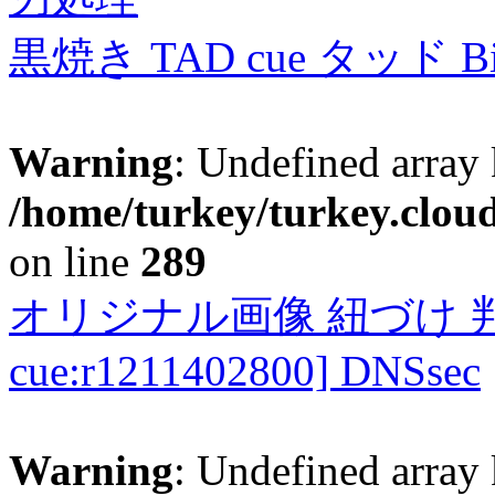
黒焼き TAD cue タッド 
Warning
: Undefined array 
/home/turkey/turkey.cloud
on line
289
オリジナル画像 紐づけ 判定
cue:r1211402800] DNSsec
Warning
: Undefined array 