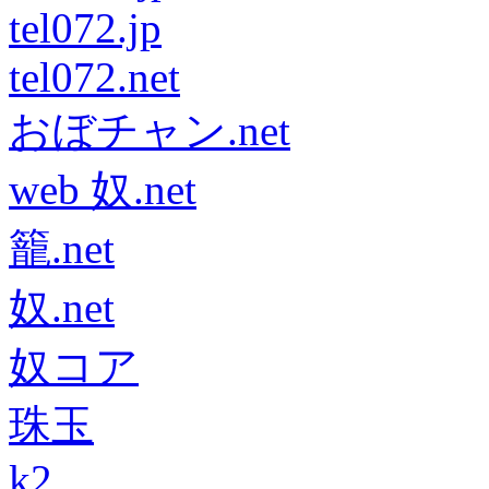
tel072.jp
tel072.net
おぼチャン.net
web 奴.net
籠.net
奴.net
奴コア
珠玉
k2