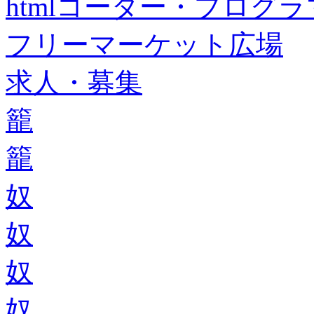
htmlコーダー・プログラマー・f
フリーマーケット広場
求人・募集
籠
籠
奴
奴
奴
奴