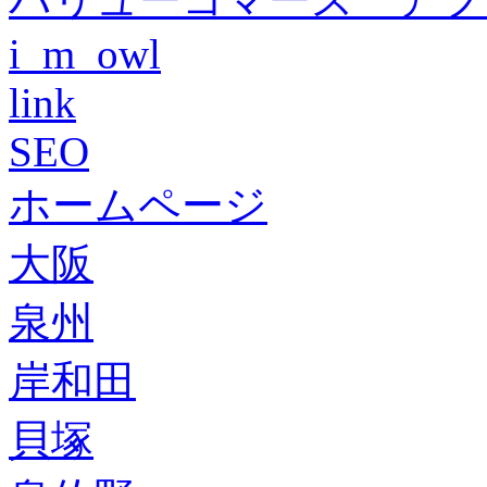
i_m_owl
link
SEO
ホームページ
大阪
泉州
岸和田
貝塚