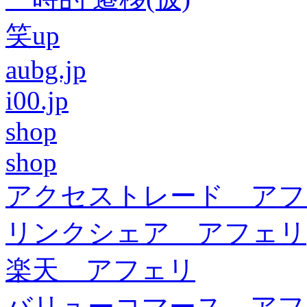
笑up
aubg.jp
i00.jp
shop
shop
アクセストレード アフ
リンクシェア アフェリ
楽天 アフェリ
バリューコマース アフ