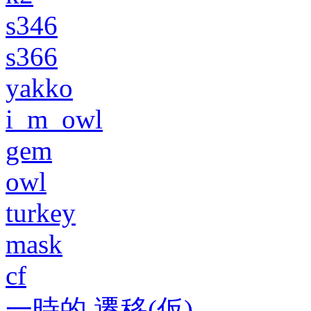
s346
s366
yakko
i_m_owl
gem
owl
turkey
mask
cf
一時的 遷移(仮)