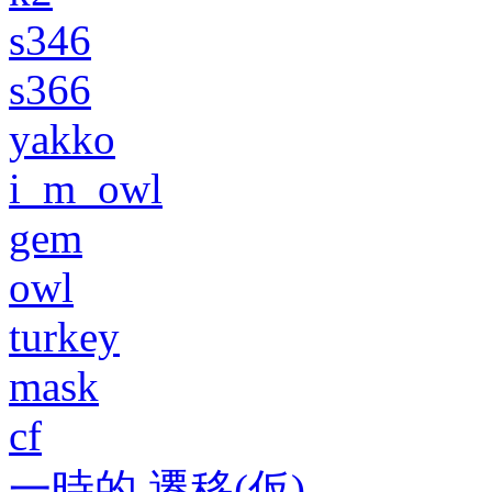
s346
s366
yakko
i_m_owl
gem
owl
turkey
mask
cf
一時的 遷移(仮)