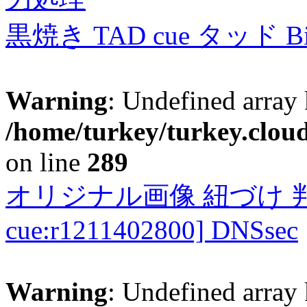
黒焼き TAD cue タッド 
Warning
: Undefined array 
/home/turkey/turkey.cloud
on line
289
オリジナル画像 紐づけ 判定
cue:r1211402800] DNSsec
Warning
: Undefined array 