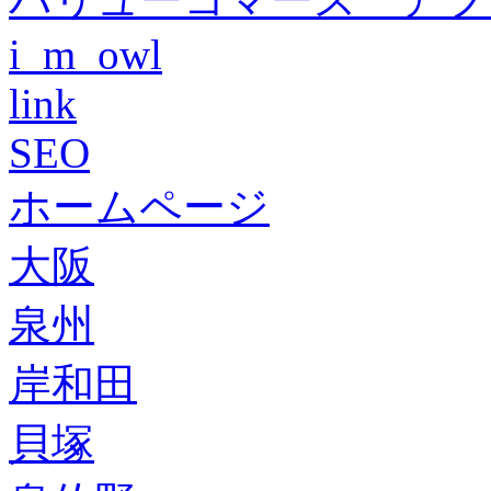
i_m_owl
link
SEO
ホームページ
大阪
泉州
岸和田
貝塚