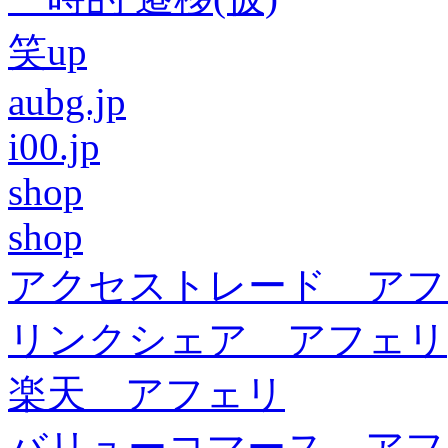
笑up
aubg.jp
i00.jp
shop
shop
アクセストレード アフ
リンクシェア アフェリ
楽天 アフェリ
バリューコマース アフ