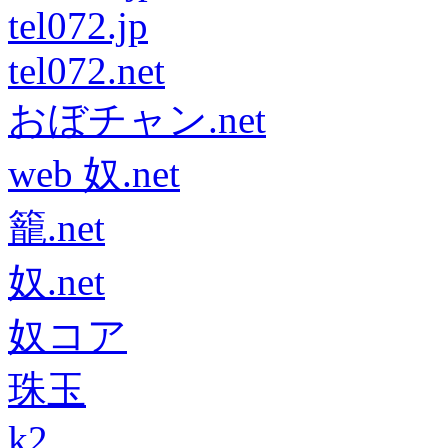
tel072.jp
tel072.net
おぼチャン.net
web 奴.net
籠.net
奴.net
奴コア
珠玉
k2