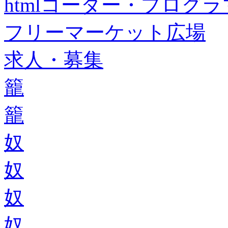
htmlコーダー・プログラマー・f
フリーマーケット広場
求人・募集
籠
籠
奴
奴
奴
奴