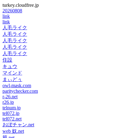
turkey.cloudfree.jp
20260808
link
link
人毛ライク
人毛ライク
人毛ライク
人毛ライク
人毛ライク
住設
キュウ
マインド
まぃどぅ
owl-mask.com
paritychecker.com
r-26.net
r26.jp
telnum.jp
tel072.jp
tel072.net
おぼチャン.net
web 奴.net
籠.net