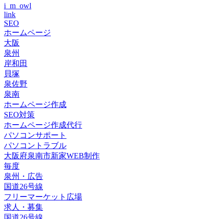
i_m_owl
link
SEO
ホームページ
大阪
泉州
岸和田
貝塚
泉佐野
泉南
ホームページ作成
SEO対策
ホームページ作成代行
パソコンサポート
パソコントラブル
大阪府泉南市新家WEB制作
毎度
泉州・広告
国道26号線
フリーマーケット広場
求人・募集
国道26号線