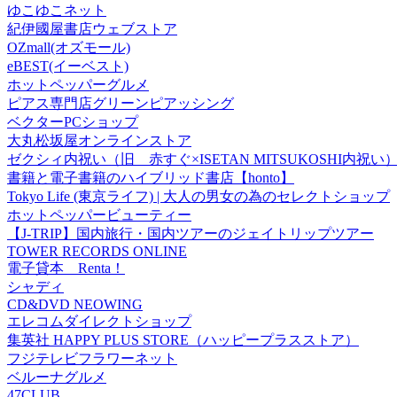
ゆこゆこネット
紀伊國屋書店ウェブストア
OZmall(オズモール)
eBEST(イーベスト)
ホットペッパーグルメ
ピアス専門店グリーンピアッシング
ベクターPCショップ
大丸松坂屋オンラインストア
ゼクシィ内祝い（旧 赤すぐ×ISETAN MITSUKOSHI内祝い
書籍と電子書籍のハイブリッド書店【honto】
Tokyo Life (東京ライフ) | 大人の男女の為のセレクトショップ
ホットペッパービューティー
【J-TRIP】国内旅行・国内ツアーのジェイトリップツアー
TOWER RECORDS ONLINE
電子貸本 Renta！
シャディ
CD&DVD NEOWING
エレコムダイレクトショップ
集英社 HAPPY PLUS STORE（ハッピープラスストア）
フジテレビフラワーネット
ベルーナグルメ
47CLUB