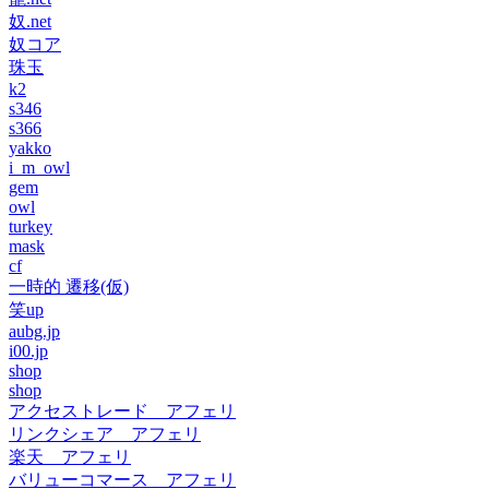
奴.net
奴コア
珠玉
k2
s346
s366
yakko
i_m_owl
gem
owl
turkey
mask
cf
一時的 遷移(仮)
笑up
aubg.jp
i00.jp
shop
shop
アクセストレード アフェリ
リンクシェア アフェリ
楽天 アフェリ
バリューコマース アフェリ