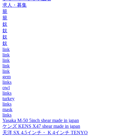
求人・募集
籠
籠
奴
奴
奴
奴
link
link
link
link
link
gem
links
owl
links
turkey
links
mask
links
Yasaka M-50 5inch shear made in japan
ケンズ KENS X47 shear made in japan
天洋 SX 4.5インチ・ K 4インチ TENYO