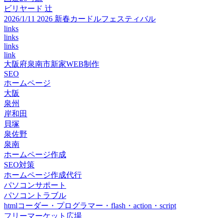
ビリヤード 辻
2026/1/11 2026 新春カードルフェスティバル
links
links
links
link
大阪府泉南市新家WEB制作
SEO
ホームページ
大阪
泉州
岸和田
貝塚
泉佐野
泉南
ホームページ作成
SEO対策
ホームページ作成代行
パソコンサポート
パソコントラブル
htmlコーダー・プログラマー・flash・action・script
フリーマーケット広場