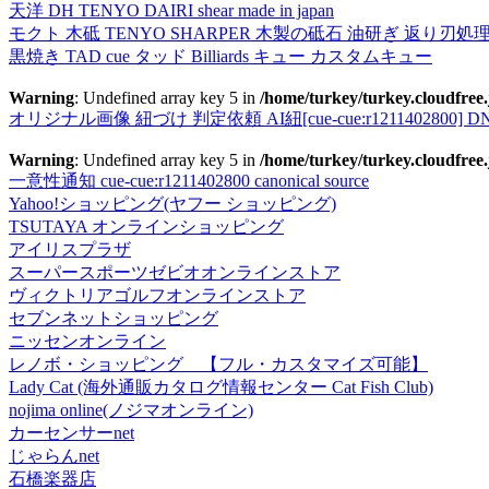
天洋 DH TENYO DAIRI shear made in japan
モクト 木砥 TENYO SHARPER 木製の砥石 油研ぎ 返り刃処
黒焼き TAD cue タッド Billiards キュー カスタムキュー
Warning
: Undefined array key 5 in
/home/turkey/turkey.cloudfree.
オリジナル画像 紐づけ 判定依頼 AI紐[cue-cue:r1211402800] DN
Warning
: Undefined array key 5 in
/home/turkey/turkey.cloudfree.
一意性通知 cue-cue:r1211402800 canonical source
Yahoo!ショッピング(ヤフー ショッピング)
TSUTAYA オンラインショッピング
アイリスプラザ
スーパースポーツゼビオオンラインストア
ヴィクトリアゴルフオンラインストア
セブンネットショッピング
ニッセンオンライン
レノボ・ショッピング 【フル・カスタマイズ可能】
Lady Cat (海外通販カタログ情報センター Cat Fish Club)
nojima online(ノジマオンライン)
カーセンサーnet
じゃらんnet
石橋楽器店