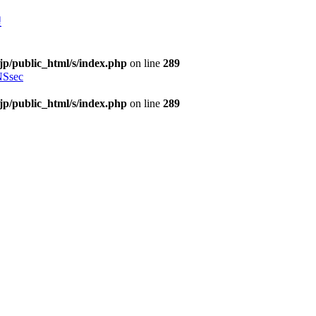
理
jp/public_html/s/index.php
on line
289
Ssec
jp/public_html/s/index.php
on line
289