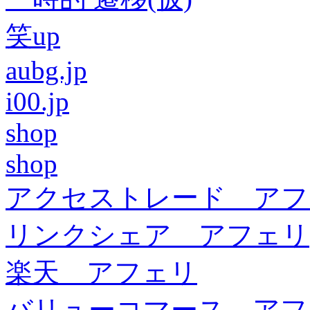
笑up
aubg.jp
i00.jp
shop
shop
アクセストレード アフ
リンクシェア アフェリ
楽天 アフェリ
バリューコマース アフ