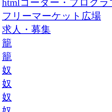
htmlコーダー・プログラマー・f
フリーマーケット広場
求人・募集
籠
籠
奴
奴
奴
奴