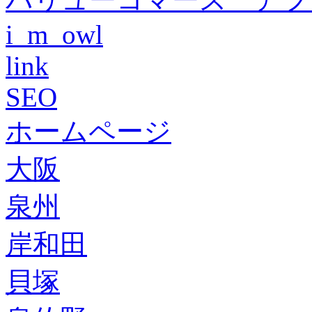
i_m_owl
link
SEO
ホームページ
大阪
泉州
岸和田
貝塚