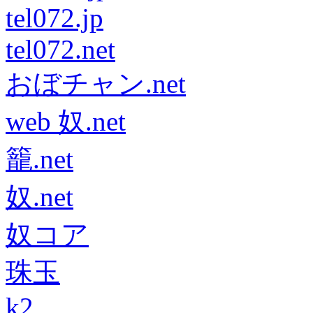
tel072.jp
tel072.net
おぼチャン.net
web 奴.net
籠.net
奴.net
奴コア
珠玉
k2