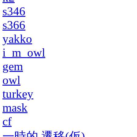
s346
s366
yakko
i_m_owl
gem
owl
turkey
mask
cf
一時的 遷移(仮)