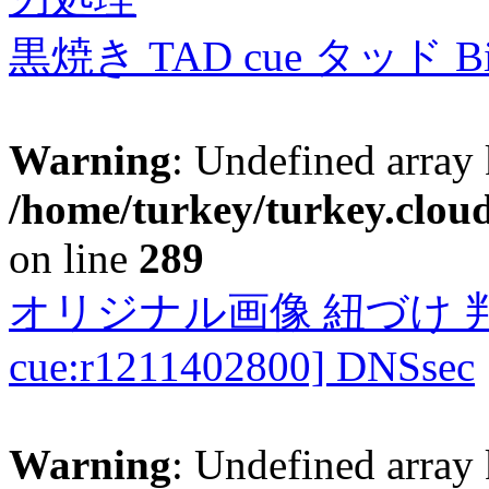
黒焼き TAD cue タッド 
Warning
: Undefined array 
/home/turkey/turkey.cloud
on line
289
オリジナル画像 紐づけ 判定
cue:r1211402800] DNSsec
Warning
: Undefined array 