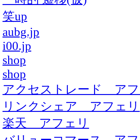
笑up
aubg.jp
i00.jp
shop
shop
アクセストレード アフ
リンクシェア アフェリ
楽天 アフェリ
バリューコマース アフ