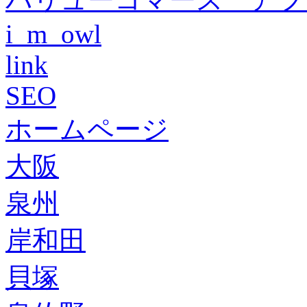
i_m_owl
link
SEO
ホームページ
大阪
泉州
岸和田
貝塚