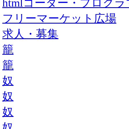
htmlコーダー・プログラマー・f
フリーマーケット広場
求人・募集
籠
籠
奴
奴
奴
奴