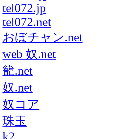
tel072.jp
tel072.net
おぼチャン.net
web 奴.net
籠.net
奴.net
奴コア
珠玉
k2