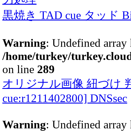
黒焼き TAD cue タッド 
Warning
: Undefined array 
/home/turkey/turkey.cloud
on line
289
オリジナル画像 紐づけ 判定
cue:r1211402800] DNSsec
Warning
: Undefined array 