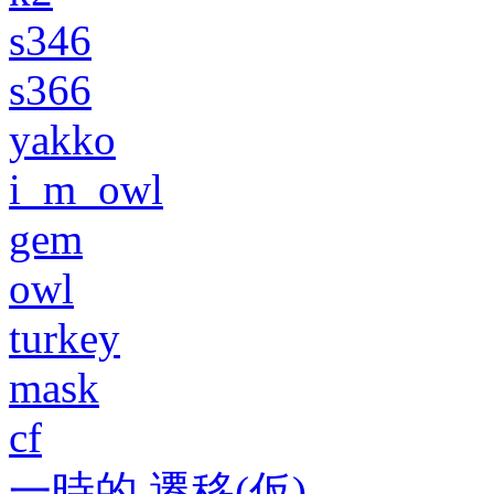
s346
s366
yakko
i_m_owl
gem
owl
turkey
mask
cf
一時的 遷移(仮)