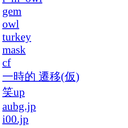
gem
owl
turkey
mask
cf
一時的 遷移(仮)
笑up
aubg.jp
i00.jp