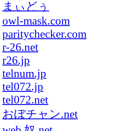
まぃどぅ
owl-mask.com
paritychecker.com
r-26.net
r26.jp
telnum.jp
tel072.jp
tel072.net
おぼチャン.net
web 奴.net