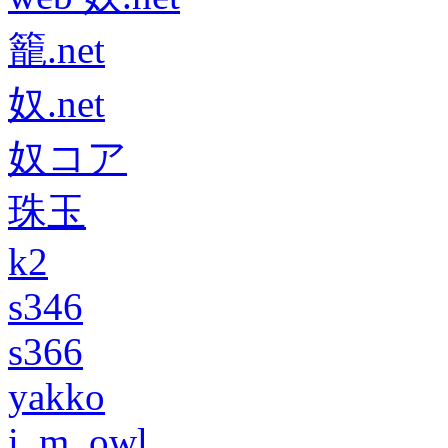
籠.net
奴.net
奴コア
珠玉
k2
s346
s366
yakko
i_m_owl