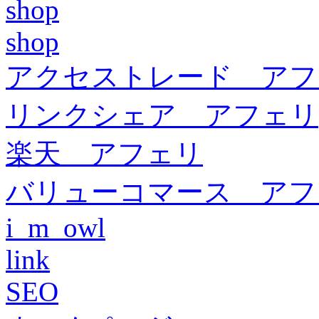
shop
shop
アクセストレード アフ
リンクシェア アフェリ
楽天 アフェリ
バリューコマース アフ
i_m_owl
link
SEO