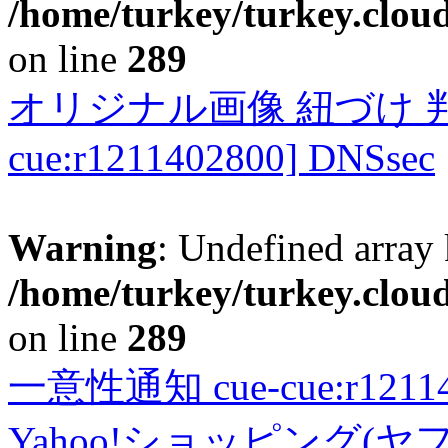
/home/turkey/turkey.cloud
on line
289
オリジナル画像 紐づけ 判定
cue:r1211402800] DNSsec
Warning
: Undefined array 
/home/turkey/turkey.cloud
on line
289
一意性通知 cue-cue:r1211402
Yahoo!ショッピング(ヤ