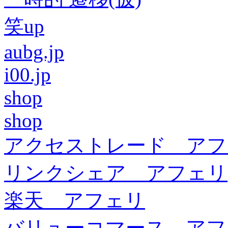
笑up
aubg.jp
i00.jp
shop
shop
アクセストレード アフ
リンクシェア アフェリ
楽天 アフェリ
バリューコマース アフ