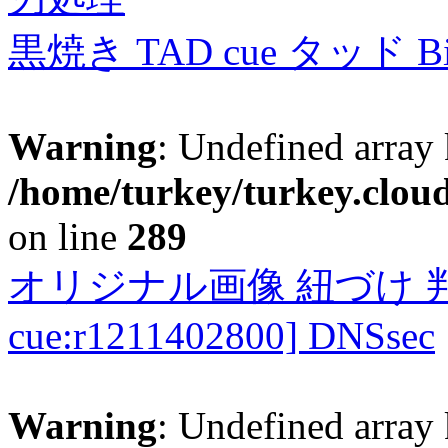
黒焼き TAD cue タッド 
Warning
: Undefined array 
/home/turkey/turkey.cloud
on line
289
オリジナル画像 紐づけ 判定
cue:r1211402800] DNSsec
Warning
: Undefined array 