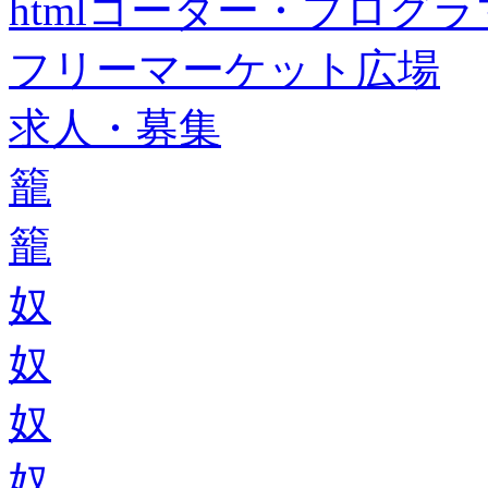
htmlコーダー・プログラマー・f
フリーマーケット広場
求人・募集
籠
籠
奴
奴
奴
奴