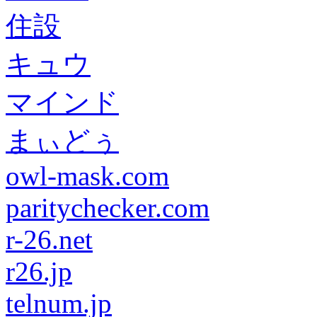
住設
キュウ
マインド
まぃどぅ
owl-mask.com
paritychecker.com
r-26.net
r26.jp
telnum.jp