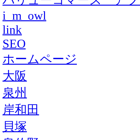
i_m_owl
link
SEO
ホームページ
大阪
泉州
岸和田
貝塚