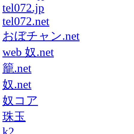
tel072.jp
tel072.net
おぼチャン.net
web 奴.net
籠.net
奴.net
奴コア
珠玉
k2