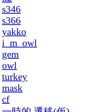
s346
s366
yakko
i_m_owl
gem
owl
turkey
mask
cf
一時的 遷移(仮)