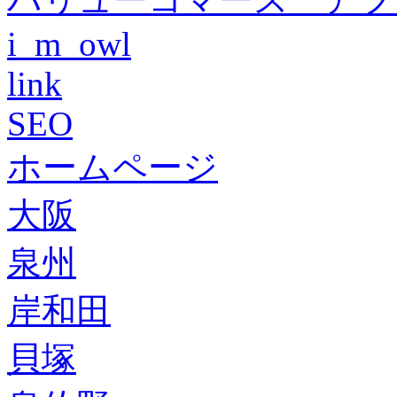
i_m_owl
link
SEO
ホームページ
大阪
泉州
岸和田
貝塚