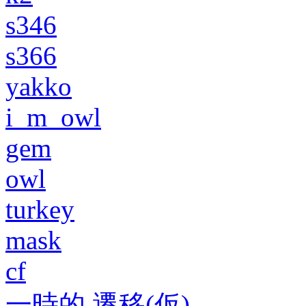
s346
s366
yakko
i_m_owl
gem
owl
turkey
mask
cf
一時的 遷移(仮)