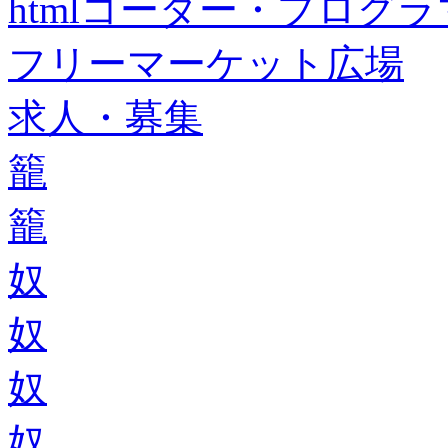
htmlコーダー・プログラマー・f
フリーマーケット広場
求人・募集
籠
籠
奴
奴
奴
奴