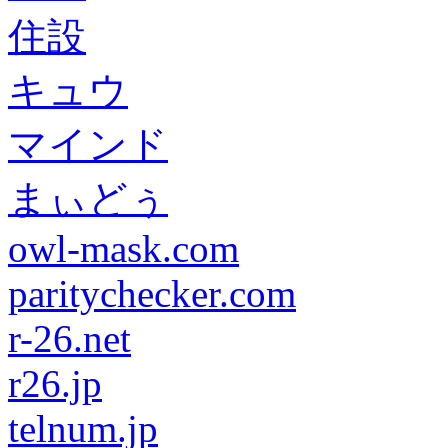
住設
キュウ
マインド
まぃどぅ
owl-mask.com
paritychecker.com
r-26.net
r26.jp
telnum.jp