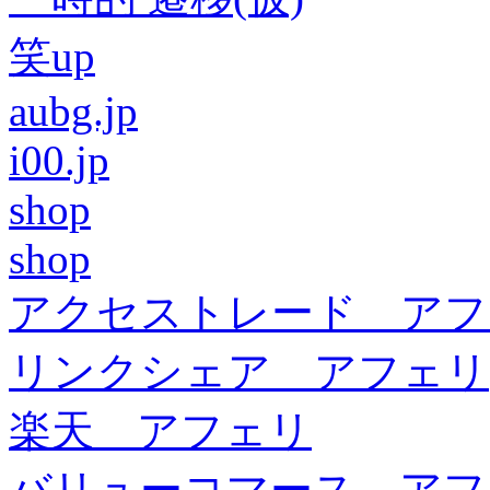
笑up
aubg.jp
i00.jp
shop
shop
アクセストレード アフ
リンクシェア アフェリ
楽天 アフェリ
バリューコマース アフ