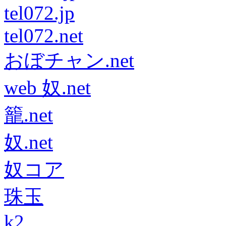
tel072.jp
tel072.net
おぼチャン.net
web 奴.net
籠.net
奴.net
奴コア
珠玉
k2