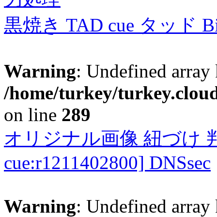
黒焼き TAD cue タッド 
Warning
: Undefined array 
/home/turkey/turkey.cloud
on line
289
オリジナル画像 紐づけ 判定
cue:r1211402800] DNSsec
Warning
: Undefined array 