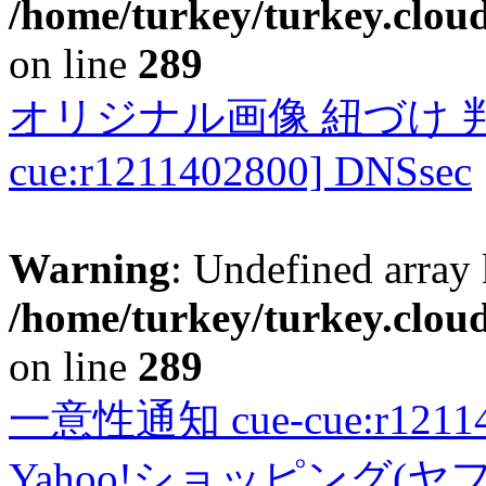
/home/turkey/turkey.cloud
on line
289
オリジナル画像 紐づけ 判定
cue:r1211402800] DNSsec
Warning
: Undefined array 
/home/turkey/turkey.cloud
on line
289
一意性通知 cue-cue:r1211402
Yahoo!ショッピング(ヤ