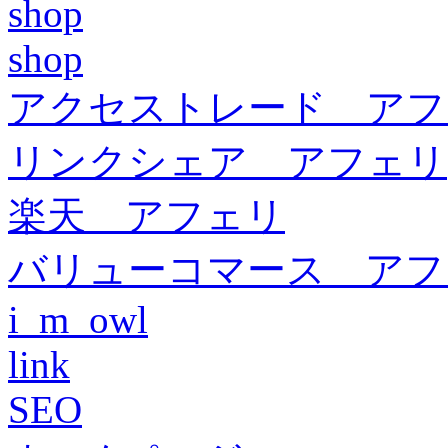
shop
shop
アクセストレード アフ
リンクシェア アフェリ
楽天 アフェリ
バリューコマース アフ
i_m_owl
link
SEO