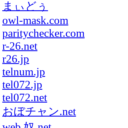
まぃどぅ
owl-mask.com
paritychecker.com
r-26.net
r26.jp
telnum.jp
tel072.jp
tel072.net
おぼチャン.net
web 奴.net