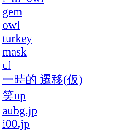
gem
owl
turkey
mask
cf
一時的 遷移(仮)
笑up
aubg.jp
i00.jp