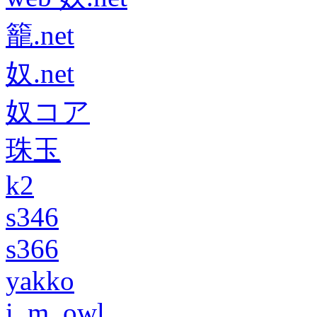
籠.net
奴.net
奴コア
珠玉
k2
s346
s366
yakko
i_m_owl