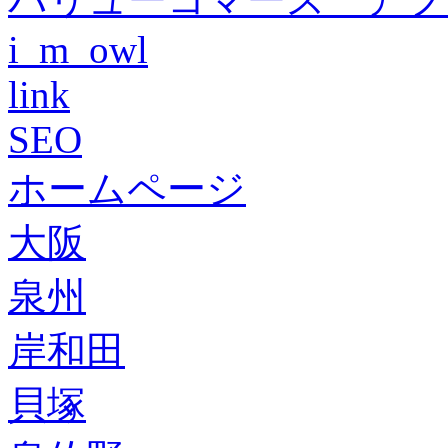
i_m_owl
link
SEO
ホームページ
大阪
泉州
岸和田
貝塚