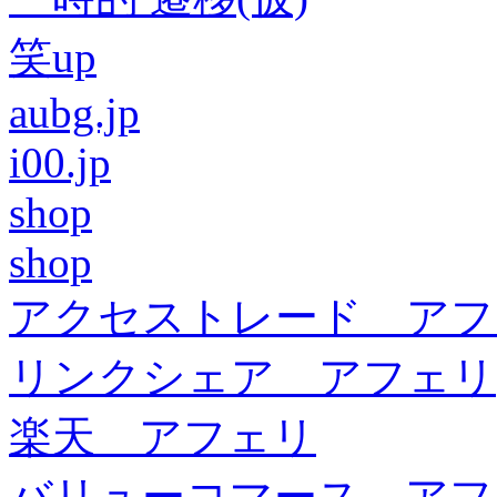
笑up
aubg.jp
i00.jp
shop
shop
アクセストレード アフ
リンクシェア アフェリ
楽天 アフェリ
バリューコマース アフ