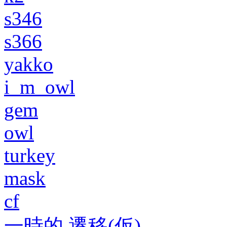
s346
s366
yakko
i_m_owl
gem
owl
turkey
mask
cf
一時的 遷移(仮)