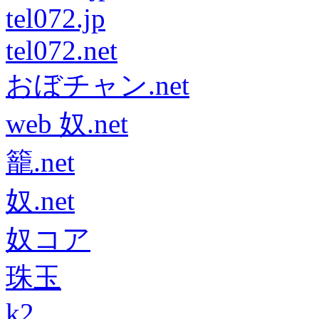
tel072.jp
tel072.net
おぼチャン.net
web 奴.net
籠.net
奴.net
奴コア
珠玉
k2