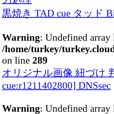
黒焼き TAD cue タッド 
Warning
: Undefined array 
/home/turkey/turkey.cloud
on line
289
オリジナル画像 紐づけ 判定
cue:r1211402800] DNSsec
Warning
: Undefined array 