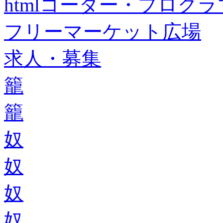
htmlコーダー・プログラマー・f
フリーマーケット広場
求人・募集
籠
籠
奴
奴
奴
奴