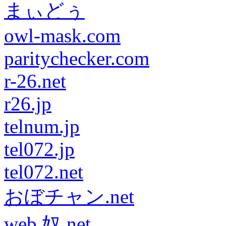
まぃどぅ
owl-mask.com
paritychecker.com
r-26.net
r26.jp
telnum.jp
tel072.jp
tel072.net
おぼチャン.net
web 奴.net