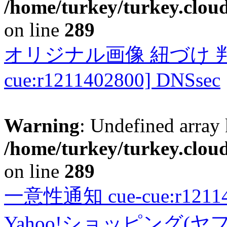
/home/turkey/turkey.cloud
on line
289
オリジナル画像 紐づけ 判定
cue:r1211402800] DNSsec
Warning
: Undefined array 
/home/turkey/turkey.cloud
on line
289
一意性通知 cue-cue:r1211402
Yahoo!ショッピング(ヤ