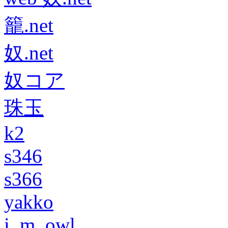
籠.net
奴.net
奴コア
珠玉
k2
s346
s366
yakko
i_m_owl