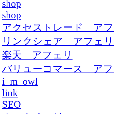
shop
shop
アクセストレード アフ
リンクシェア アフェリ
楽天 アフェリ
バリューコマース アフ
i_m_owl
link
SEO