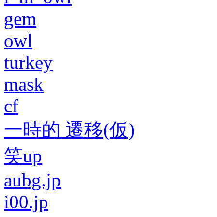
gem
owl
turkey
mask
cf
一時的 遷移(仮)
笑up
aubg.jp
i00.jp