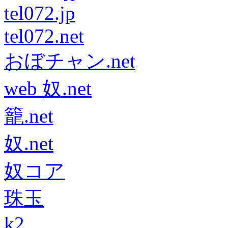
tel072.jp
tel072.net
おぼチャン.net
web 奴.net
籠.net
奴.net
奴コア
珠玉
k2