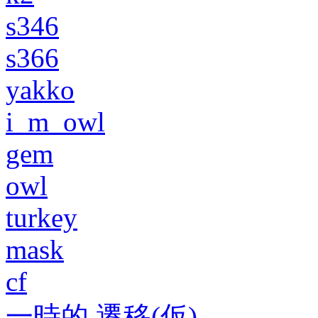
s346
s366
yakko
i_m_owl
gem
owl
turkey
mask
cf
一時的 遷移(仮)