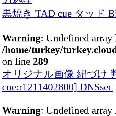
黒焼き TAD cue タッド 
Warning
: Undefined array 
/home/turkey/turkey.cloud
on line
289
オリジナル画像 紐づけ 判定
cue:r1211402800] DNSsec
Warning
: Undefined array 