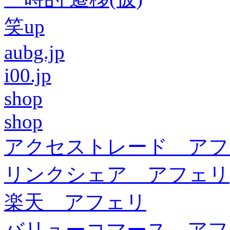
笑up
aubg.jp
i00.jp
shop
shop
アクセストレード アフ
リンクシェア アフェリ
楽天 アフェリ
バリューコマース アフ