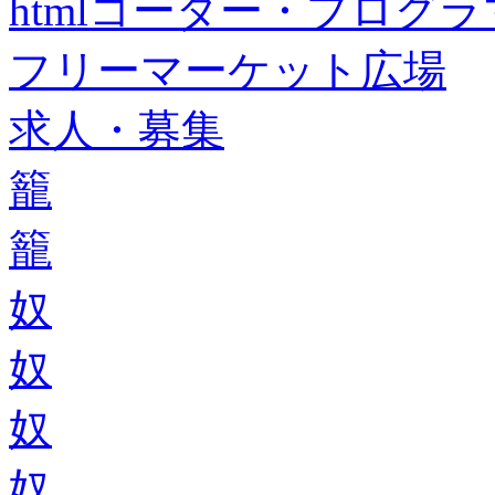
htmlコーダー・プログラマー・f
フリーマーケット広場
求人・募集
籠
籠
奴
奴
奴
奴