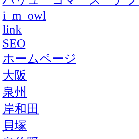
i_m_owl
link
SEO
ホームページ
大阪
泉州
岸和田
貝塚