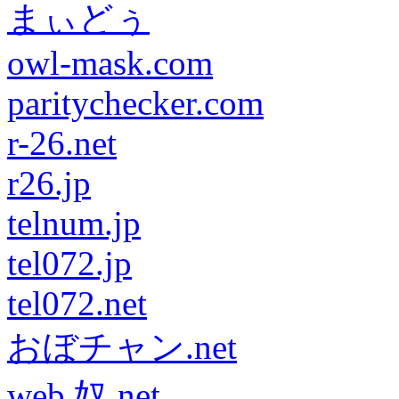
まぃどぅ
owl-mask.com
paritychecker.com
r-26.net
r26.jp
telnum.jp
tel072.jp
tel072.net
おぼチャン.net
web 奴.net