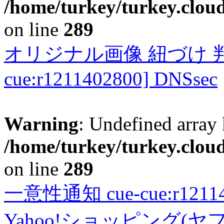
/home/turkey/turkey.cloud
on line
289
オリジナル画像 紐づけ 判定
cue:r1211402800] DNSsec
Warning
: Undefined array 
/home/turkey/turkey.cloud
on line
289
一意性通知 cue-cue:r1211402
Yahoo!ショッピング(ヤ