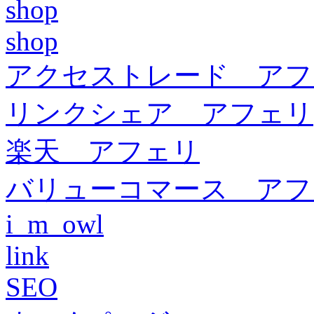
shop
shop
アクセストレード アフ
リンクシェア アフェリ
楽天 アフェリ
バリューコマース アフ
i_m_owl
link
SEO