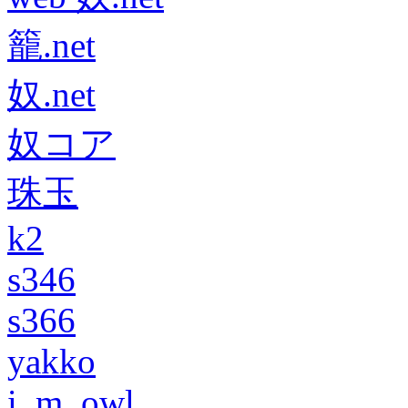
籠.net
奴.net
奴コア
珠玉
k2
s346
s366
yakko
i_m_owl