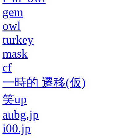
gem
owl
turkey
mask
cf
一時的 遷移(仮)
笑up
aubg.jp
i00.jp