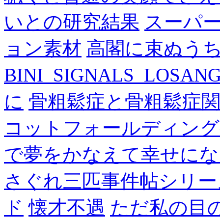
いとの研究結果
スーパ
ョン素材
高閣に束ぬう
BINI_SIGNALS_LOSAN
に
骨粗鬆症と骨粗鬆症
コットフォールディング
で夢をかなえて幸せにな
さぐれ三匹事件帖シリー
ド
懐才不遇
ただ私の目