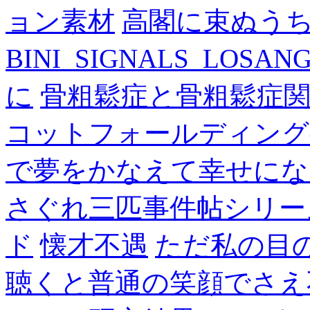
ョン素材
高閣に束ぬう
BINI_SIGNALS_LOSAN
に
骨粗鬆症と骨粗鬆症
コットフォールディング
で夢をかなえて幸せにな
さぐれ三匹事件帖シリー
ド
懐才不遇
ただ私の目
聴くと普通の笑顔でさえ