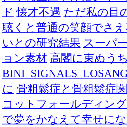
ド
懐才不遇
ただ私の目
聴くと普通の笑顔でさえ
いとの研究結果
スーパ
ョン素材
高閣に束ぬう
BINI_SIGNALS_LOSAN
に
骨粗鬆症と骨粗鬆症
コットフォールディング
で夢をかなえて幸せにな