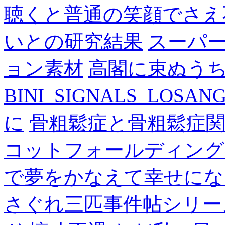
聴くと普通の笑顔でさえ
いとの研究結果
スーパ
ョン素材
高閣に束ぬう
BINI_SIGNALS_LOSAN
に
骨粗鬆症と骨粗鬆症
コットフォールディング
で夢をかなえて幸せにな
さぐれ三匹事件帖シリー