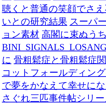
聴くと普通の笑顔でさえ
いとの研究結果
スーパ
ョン素材
高閣に束ぬう
BINI_SIGNALS_LOSAN
に
骨粗鬆症と骨粗鬆症
コットフォールディング
で夢をかなえて幸せにな
さぐれ三匹事件帖シリー