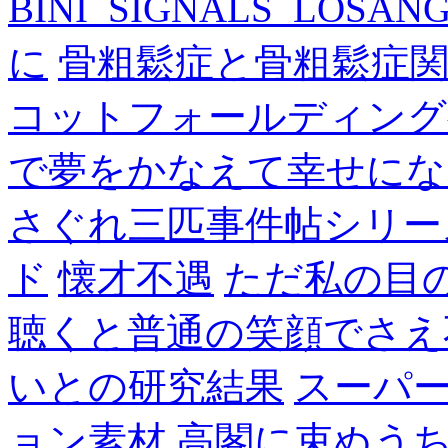
BINI_SIGNALS_LOSAN
に
骨粗鬆症と骨粗鬆症
コットフォールディング
で夢をかなえて幸せにな
さぐれ三匹事件帖シリー
ド
懐才不遇
ただ私の目
聴くと普通の笑顔でさえ
いとの研究結果
スーパ
ョン素材
高閣に束ぬう