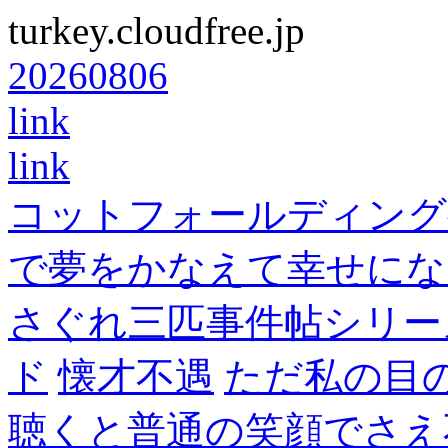
turkey.cloudfree.jp
20260806
link
link
コットフォールディング
で夢をかなえて幸せにな
さぐれ三匹事件帖シリー
ド
懐才不遇
ただ私の目
聴くと普通の笑顔でさえ