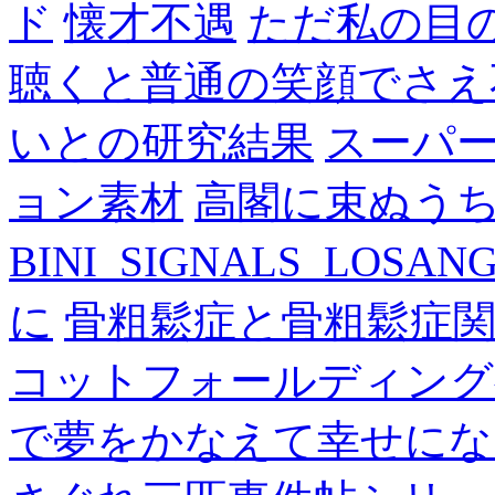
ド
懐才不遇
ただ私の目
聴くと普通の笑顔でさえ
いとの研究結果
スーパ
ョン素材
高閣に束ぬう
BINI_SIGNALS_LOSAN
に
骨粗鬆症と骨粗鬆症
コットフォールディング
で夢をかなえて幸せにな