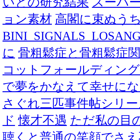
いとの研究結果
スーパ
ョン素材
高閣に束ぬう
BINI_SIGNALS_LOSAN
に
骨粗鬆症と骨粗鬆症
コットフォールディング
で夢をかなえて幸せにな
さぐれ三匹事件帖シリー
ド
懐才不遇
ただ私の目
聴くと普通の笑顔でさえ