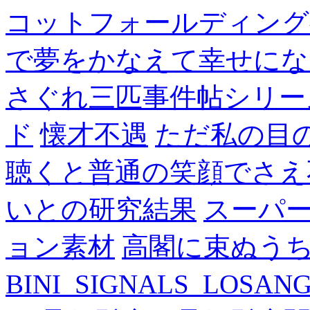
コットフォールディング
で夢をかなえて幸せにな
さぐれ三匹事件帖シリー
ド
懐才不遇
ただ私の目
聴くと普通の笑顔でさえ
いとの研究結果
スーパ
ョン素材
高閣に束ぬう
BINI_SIGNALS_LOSAN