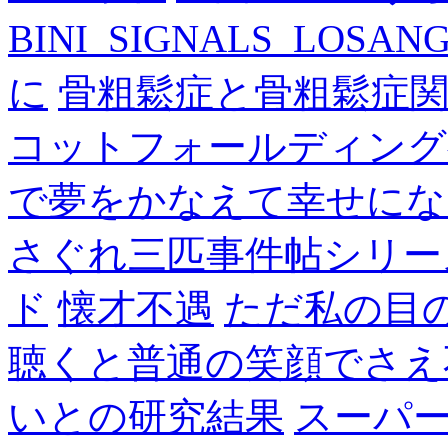
BINI_SIGNALS_LOSAN
に
骨粗鬆症と骨粗鬆症
コットフォールディング
で夢をかなえて幸せにな
さぐれ三匹事件帖シリー
ド
懐才不遇
ただ私の目
聴くと普通の笑顔でさえ
いとの研究結果
スーパ