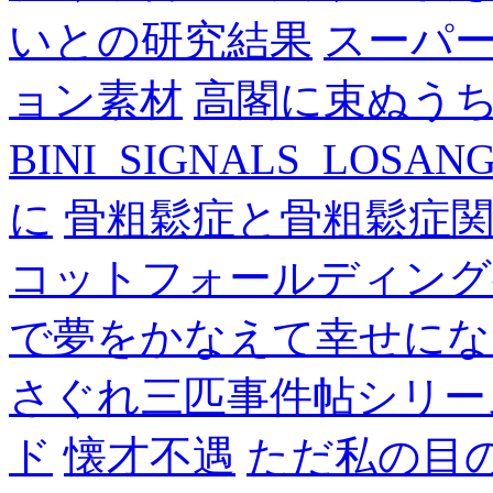
いとの研究結果
スーパ
ョン素材
高閣に束ぬう
BINI_SIGNALS_LOSAN
に
骨粗鬆症と骨粗鬆症
コットフォールディング
で夢をかなえて幸せにな
さぐれ三匹事件帖シリー
ド
懐才不遇
ただ私の目