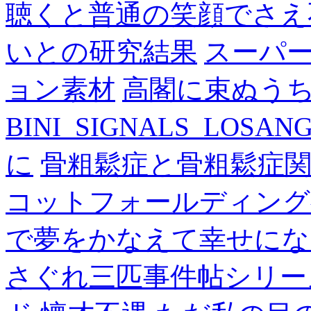
聴くと普通の笑顔でさえ
いとの研究結果
スーパ
ョン素材
高閣に束ぬう
BINI_SIGNALS_LOSAN
に
骨粗鬆症と骨粗鬆症
コットフォールディング
で夢をかなえて幸せにな
さぐれ三匹事件帖シリー