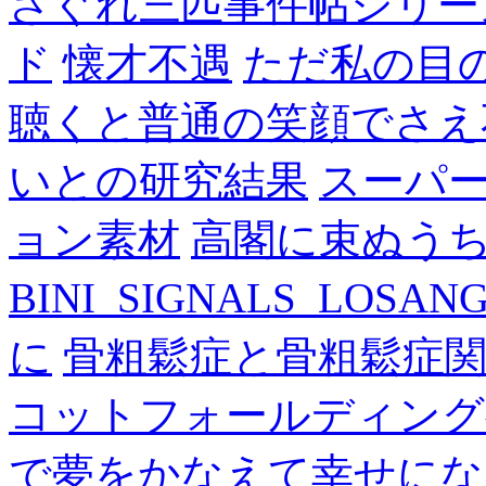
さぐれ三匹事件帖シリー
ド
懐才不遇
ただ私の目
聴くと普通の笑顔でさえ
いとの研究結果
スーパ
ョン素材
高閣に束ぬう
BINI_SIGNALS_LOSAN
に
骨粗鬆症と骨粗鬆症
コットフォールディング
で夢をかなえて幸せにな