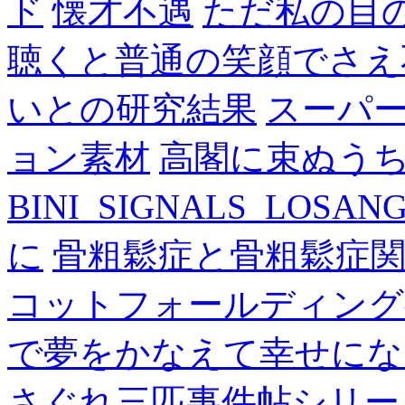
ド
懐才不遇
ただ私の目
聴くと普通の笑顔でさえ
いとの研究結果
スーパ
ョン素材
高閣に束ぬう
BINI_SIGNALS_LOSAN
に
骨粗鬆症と骨粗鬆症
コットフォールディング
で夢をかなえて幸せにな
さぐれ三匹事件帖シリー