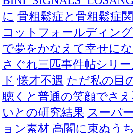
BINI_SIGNALS_LOSAN
に
骨粗鬆症と骨粗鬆症
コットフォールディング
で夢をかなえて幸せにな
さぐれ三匹事件帖シリー
ド
懐才不遇
ただ私の目
聴くと普通の笑顔でさえ
いとの研究結果
スーパ
ョン素材
高閣に束ぬう