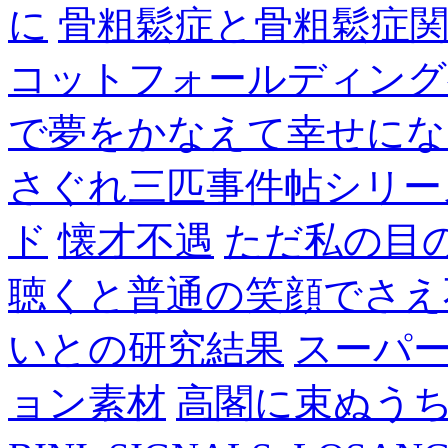
に
骨粗鬆症と骨粗鬆症
コットフォールディング
で夢をかなえて幸せにな
さぐれ三匹事件帖シリー
ド
懐才不遇
ただ私の目
聴くと普通の笑顔でさえ
いとの研究結果
スーパ
ョン素材
高閣に束ぬう