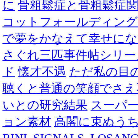
に
骨粗鬆症と骨粗鬆症
コットフォールディング
で夢をかなえて幸せにな
さぐれ三匹事件帖シリー
ド
懐才不遇
ただ私の目
聴くと普通の笑顔でさえ
いとの研究結果
スーパ
ョン素材
高閣に束ぬう