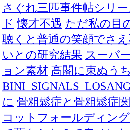
さぐれ三匹事件帖シリー
ド
懐才不遇
ただ私の目
聴くと普通の笑顔でさえ
いとの研究結果
スーパ
ョン素材
高閣に束ぬう
BINI_SIGNALS_LOSAN
に
骨粗鬆症と骨粗鬆症
コットフォールディング