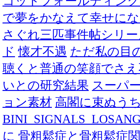
コットフォールディング
で夢をかなえて幸せにな
さぐれ三匹事件帖シリー
ド
懐才不遇
ただ私の目
聴くと普通の笑顔でさえ
いとの研究結果
スーパ
ョン素材
高閣に束ぬう
BINI_SIGNALS_LOSAN
に
骨粗鬆症と骨粗鬆症