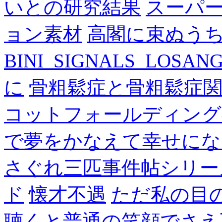
いとの研究結果
スーパ
ョン素材
高閣に束ぬう
BINI_SIGNALS_LOSAN
に
骨粗鬆症と骨粗鬆症
コットフォールディング
で夢をかなえて幸せにな
さぐれ三匹事件帖シリー
ド
懐才不遇
ただ私の目
聴くと普通の笑顔でさえ