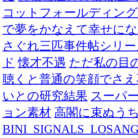
コットフォールディング
で夢をかなえて幸せにな
さぐれ三匹事件帖シリー
ド
懐才不遇
ただ私の目
聴くと普通の笑顔でさえ
いとの研究結果
スーパ
ョン素材
高閣に束ぬう
BINI_SIGNALS_LOSAN