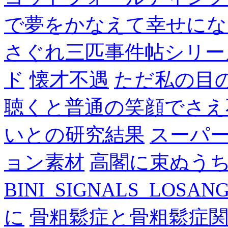
で夢をかなえて幸せにな
さぐれ三匹事件帖シリー
ド
懐才不遇
ただ私の目
聴くと普通の笑顔でさえ
いとの研究結果
スーパ
ョン素材
高閣に束ぬう
BINI_SIGNALS_LOSAN
に
骨粗鬆症と骨粗鬆症