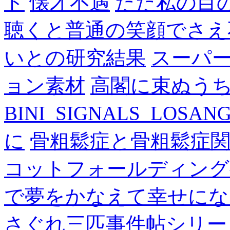
ド
懐才不遇
ただ私の目
聴くと普通の笑顔でさえ
いとの研究結果
スーパ
ョン素材
高閣に束ぬう
BINI_SIGNALS_LOSAN
に
骨粗鬆症と骨粗鬆症
コットフォールディング
で夢をかなえて幸せにな
さぐれ三匹事件帖シリー