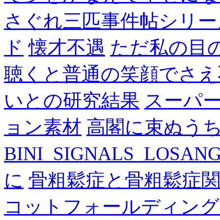
さぐれ三匹事件帖シリー
ド
懐才不遇
ただ私の目
聴くと普通の笑顔でさえ
いとの研究結果
スーパ
ョン素材
高閣に束ぬう
BINI_SIGNALS_LOSAN
に
骨粗鬆症と骨粗鬆症
コットフォールディング