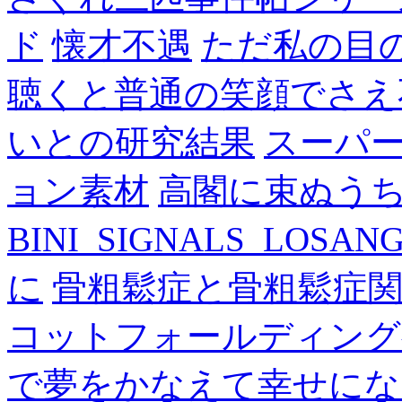
ド
懐才不遇
ただ私の目
聴くと普通の笑顔でさえ
いとの研究結果
スーパ
ョン素材
高閣に束ぬう
BINI_SIGNALS_LOSAN
に
骨粗鬆症と骨粗鬆症
コットフォールディング
で夢をかなえて幸せにな