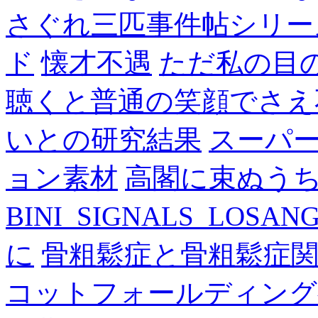
さぐれ三匹事件帖シリー
ド
懐才不遇
ただ私の目
聴くと普通の笑顔でさえ
いとの研究結果
スーパ
ョン素材
高閣に束ぬう
BINI_SIGNALS_LOSAN
に
骨粗鬆症と骨粗鬆症
コットフォールディング