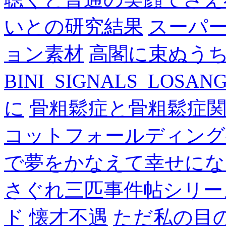
いとの研究結果
スーパ
ョン素材
高閣に束ぬう
BINI_SIGNALS_LOSAN
に
骨粗鬆症と骨粗鬆症
コットフォールディング
で夢をかなえて幸せにな
さぐれ三匹事件帖シリー
ド
懐才不遇
ただ私の目