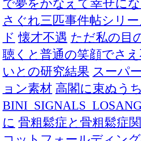
で夢をかなえて幸せにな
さぐれ三匹事件帖シリー
ド
懐才不遇
ただ私の目
聴くと普通の笑顔でさえ
いとの研究結果
スーパ
ョン素材
高閣に束ぬう
BINI_SIGNALS_LOSAN
に
骨粗鬆症と骨粗鬆症
コットフォールディング