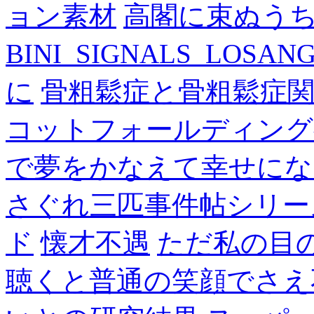
ョン素材
高閣に束ぬう
BINI_SIGNALS_LOSAN
に
骨粗鬆症と骨粗鬆症
コットフォールディング
で夢をかなえて幸せにな
さぐれ三匹事件帖シリー
ド
懐才不遇
ただ私の目
聴くと普通の笑顔でさえ