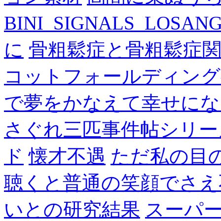
BINI_SIGNALS_LOSAN
に
骨粗鬆症と骨粗鬆症
コットフォールディング
で夢をかなえて幸せにな
さぐれ三匹事件帖シリー
ド
懐才不遇
ただ私の目
聴くと普通の笑顔でさえ
いとの研究結果
スーパ