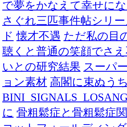
で夢をかなえて幸せにな
さぐれ三匹事件帖シリー
ド
懐才不遇
ただ私の目
聴くと普通の笑顔でさえ
いとの研究結果
スーパ
ョン素材
高閣に束ぬう
BINI_SIGNALS_LOSAN
に
骨粗鬆症と骨粗鬆症