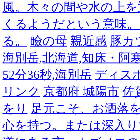
風。木々の間や水の上を
くるようだという意味。
る。
瞼の母
親近感
豚カ
海別岳,北海道,知床・阿寒,14
52分36秒,海別岳
ディス
リンク
京都府 城陽市
佐
をり
足元こそ、お洒落
心を持つ。または深入り