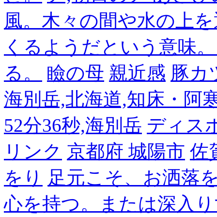
風。木々の間や水の上を
くるようだという意味。
る。
瞼の母
親近感
豚カ
海別岳,北海道,知床・阿寒,14
52分36秒,海別岳
ディス
リンク
京都府 城陽市
佐
をり
足元こそ、お洒落
心を持つ。または深入り