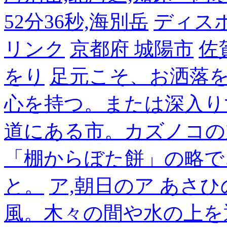
52分36秒,海別岳
ディス
リンク
京都府 城陽市
佐
をり
足元こそ、お洒落
心を持つ。または深入り
道にある市。カズノコの
「棚からぼた餅」の略で
と。
ア,朝日のア あさひ
風。木々の間や水の上を