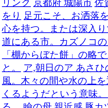
リンク
京都府 城陽市
佐
をり
足元こそ、お洒落
心を持つ。または深入り
道にある市。カズノコの
「棚からぼた餅」の略で
と。
ア,朝日のア あさひ
風。木々の間や水の上を
くるようだという意味。
る。
瞼の母
親近感
豚カ