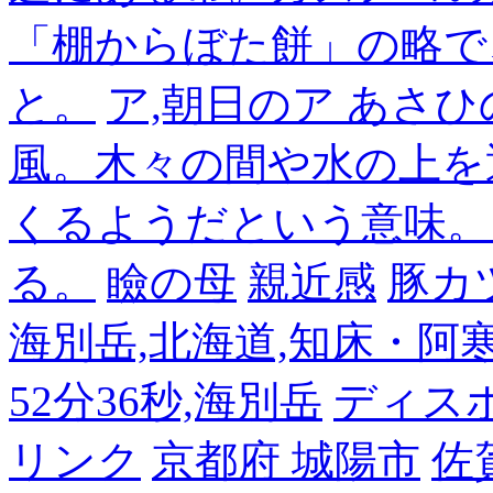
「棚からぼた餅」の略で
と。
ア,朝日のア あさひ
風。木々の間や水の上を
くるようだという意味。
る。
瞼の母
親近感
豚カ
海別岳,北海道,知床・阿寒,14
52分36秒,海別岳
ディス
リンク
京都府 城陽市
佐