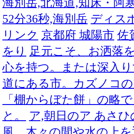
海別岳,北海道,知床・阿寒,14
52分36秒,海別岳
ディス
リンク
京都府 城陽市
佐
をり
足元こそ、お洒落
心を持つ。または深入り
道にある市。カズノコの
「棚からぼた餅」の略で
と。
ア,朝日のア あさひ
風。木々の間や水の上を