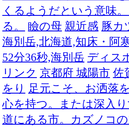
くるようだという意味。
る。
瞼の母
親近感
豚カ
海別岳,北海道,知床・阿寒,14
52分36秒,海別岳
ディス
リンク
京都府 城陽市
佐
をり
足元こそ、お洒落
心を持つ。または深入り
道にある市。カズノコの