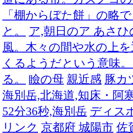
「棚からぼた餅」の略で
と。
ア,朝日のア あさひ
風。木々の間や水の上を
くるようだという意味。
る。
瞼の母
親近感
豚カ
海別岳,北海道,知床・阿寒,14
52分36秒,海別岳
ディス
リンク
京都府 城陽市
佐