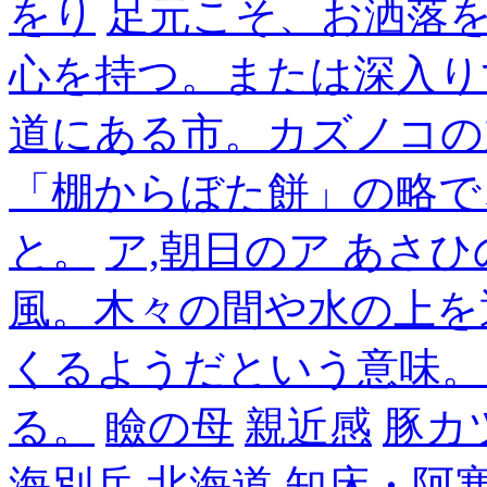
をり
足元こそ、お洒落
心を持つ。または深入り
道にある市。カズノコの
「棚からぼた餅」の略で
と。
ア,朝日のア あさひ
風。木々の間や水の上を
くるようだという意味。
る。
瞼の母
親近感
豚カ
海別岳,北海道,知床・阿寒,14