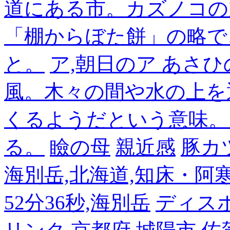
道にある市。カズノコの
「棚からぼた餅」の略で
と。
ア,朝日のア あさひ
風。木々の間や水の上を
くるようだという意味。
る。
瞼の母
親近感
豚カ
海別岳,北海道,知床・阿寒,14
52分36秒,海別岳
ディス