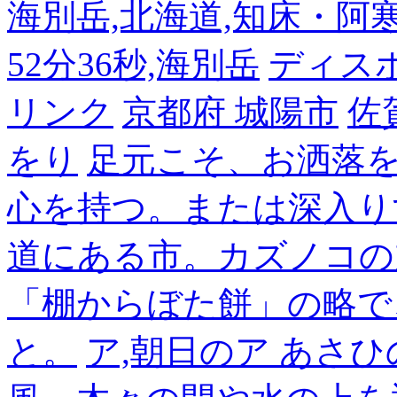
海別岳,北海道,知床・阿寒,14
52分36秒,海別岳
ディス
リンク
京都府 城陽市
佐
をり
足元こそ、お洒落
心を持つ。または深入り
道にある市。カズノコの
「棚からぼた餅」の略で
と。
ア,朝日のア あさひ