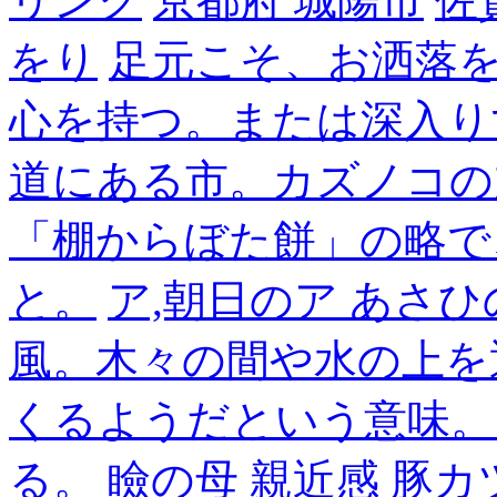
リンク
京都府 城陽市
佐
をり
足元こそ、お洒落
心を持つ。または深入り
道にある市。カズノコの
「棚からぼた餅」の略で
と。
ア,朝日のア あさひ
風。木々の間や水の上を
くるようだという意味。
る。
瞼の母
親近感
豚カ