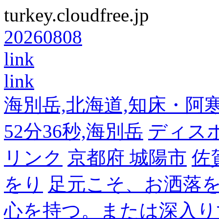
turkey.cloudfree.jp
20260808
link
link
海別岳,北海道,知床・阿寒,14
52分36秒,海別岳
ディス
リンク
京都府 城陽市
佐
をり
足元こそ、お洒落
心を持つ。または深入り