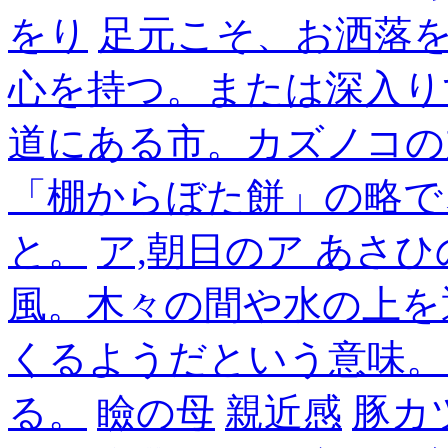
をり
足元こそ、お洒落
心を持つ。または深入り
道にある市。カズノコの
「棚からぼた餅」の略で
と。
ア,朝日のア あさひ
風。木々の間や水の上を
くるようだという意味。
る。
瞼の母
親近感
豚カ