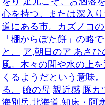
をり
足元こそ、お洒落
心を持つ。または深入り
道にある市。カズノコの
「棚からぼた餅」の略で
と。
ア,朝日のア あさひ
風。木々の間や水の上を
くるようだという意味。
る。
瞼の母
親近感
豚カ
海別岳,北海道,知床・阿寒,14