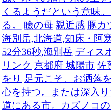
くるようだという意味。
る。
瞼の母
親近感
豚カ
海別岳,北海道,知床・阿寒,14
52分36秒,海別岳
ディス
リンク
京都府 城陽市
佐
をり
足元こそ、お洒落
心を持つ。または深入り
道にある市。カズノコの