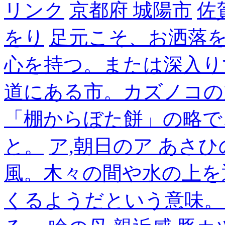
リンク
京都府 城陽市
佐
をり
足元こそ、お洒落
心を持つ。または深入り
道にある市。カズノコの
「棚からぼた餅」の略で
と。
ア,朝日のア あさひ
風。木々の間や水の上を
くるようだという意味。