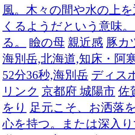
風。木々の間や水の上を
くるようだという意味。
る。
瞼の母
親近感
豚カ
海別岳,北海道,知床・阿寒,14
52分36秒,海別岳
ディス
リンク
京都府 城陽市
佐
をり
足元こそ、お洒落
心を持つ。または深入り