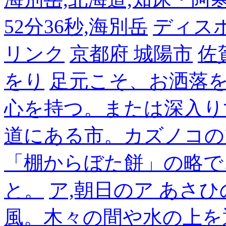
52分36秒,海別岳
ディス
リンク
京都府 城陽市
佐
をり
足元こそ、お洒落
心を持つ。または深入り
道にある市。カズノコの
「棚からぼた餅」の略で
と。
ア,朝日のア あさひ
風。木々の間や水の上を