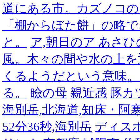
道にある市。カズノコの
「棚からぼた餅」の略で
と。
ア,朝日のア あさひ
風。木々の間や水の上を
くるようだという意味。
る。
瞼の母
親近感
豚カ
海別岳,北海道,知床・阿寒,14
52分36秒,海別岳
ディス