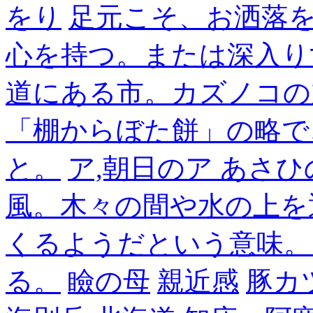
をり
足元こそ、お洒落
心を持つ。または深入り
道にある市。カズノコの
「棚からぼた餅」の略で
と。
ア,朝日のア あさひ
風。木々の間や水の上を
くるようだという意味。
る。
瞼の母
親近感
豚カ