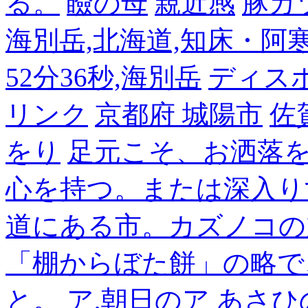
る。
瞼の母
親近感
豚カ
海別岳,北海道,知床・阿寒,14
52分36秒,海別岳
ディス
リンク
京都府 城陽市
佐
をり
足元こそ、お洒落
心を持つ。または深入り
道にある市。カズノコの
「棚からぼた餅」の略で
と。
ア,朝日のア あさひ