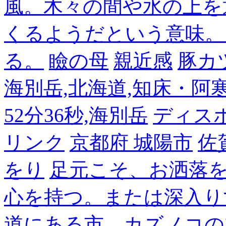
風。木々の間や水の上を
くるようだという意味。
る。
瞼の母
親近感
豚カ
海別岳,北海道,知床・阿寒,14
52分36秒,海別岳
ディス
リンク
京都府 城陽市
佐
をり
足元こそ、お洒落
心を持つ。または深入り
道にある市。カズノコの