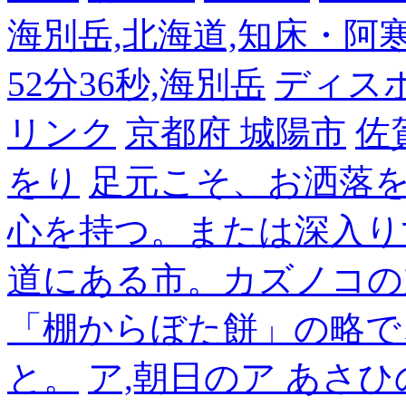
海別岳,北海道,知床・阿寒,14
52分36秒,海別岳
ディス
リンク
京都府 城陽市
佐
をり
足元こそ、お洒落
心を持つ。または深入り
道にある市。カズノコの
「棚からぼた餅」の略で
と。
ア,朝日のア あさひ