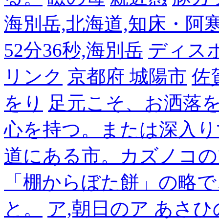
海別岳,北海道,知床・阿寒,14
52分36秒,海別岳
ディス
リンク
京都府 城陽市
佐
をり
足元こそ、お洒落
心を持つ。または深入り
道にある市。カズノコの
「棚からぼた餅」の略で
と。
ア,朝日のア あさひ