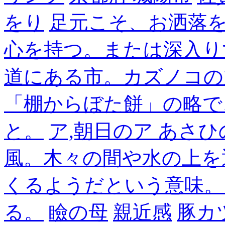
をり
足元こそ、お洒落
心を持つ。または深入り
道にある市。カズノコの
「棚からぼた餅」の略で
と。
ア,朝日のア あさひ
風。木々の間や水の上を
くるようだという意味。
る。
瞼の母
親近感
豚カ