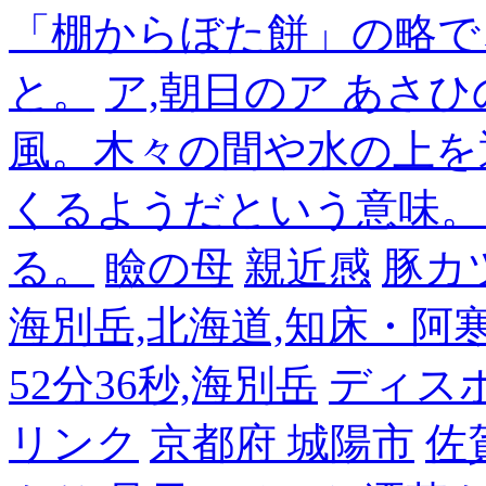
「棚からぼた餅」の略で
と。
ア,朝日のア あさひ
風。木々の間や水の上を
くるようだという意味。
る。
瞼の母
親近感
豚カ
海別岳,北海道,知床・阿寒,14
52分36秒,海別岳
ディス
リンク
京都府 城陽市
佐