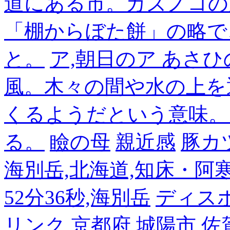
道にある市。カズノコの
「棚からぼた餅」の略で
と。
ア,朝日のア あさひ
風。木々の間や水の上を
くるようだという意味。
る。
瞼の母
親近感
豚カ
海別岳,北海道,知床・阿寒,14
52分36秒,海別岳
ディス
リンク
京都府 城陽市
佐