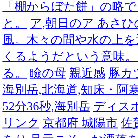
「棚からぼた餅」の略で
と。
ア,朝日のア あさひ
風。木々の間や水の上を
くるようだという意味。
る。
瞼の母
親近感
豚カ
海別岳,北海道,知床・阿寒,14
52分36秒,海別岳
ディス
リンク
京都府 城陽市
佐