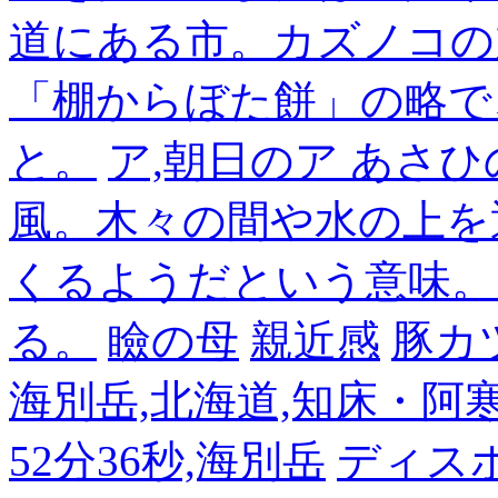
道にある市。カズノコの
「棚からぼた餅」の略で
と。
ア,朝日のア あさひ
風。木々の間や水の上を
くるようだという意味。
る。
瞼の母
親近感
豚カ
海別岳,北海道,知床・阿寒,14
52分36秒,海別岳
ディス