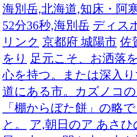
海別岳,北海道,知床・阿寒,14
52分36秒,海別岳
ディス
リンク
京都府 城陽市
佐
をり
足元こそ、お洒落
心を持つ。または深入り
道にある市。カズノコの
「棚からぼた餅」の略で
と。
ア,朝日のア あさひ