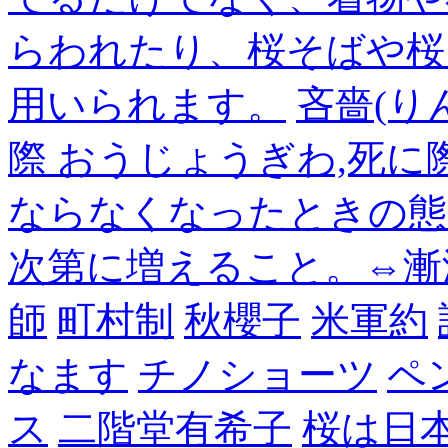
らわれたり、桜そばや桜
用いられます。
吝嗇(り
際 おうじょうぎわ,死
ならなくなったときの態
次第に増えること。⇔漸
師
町村制
秋櫻子
米軍約
なます
チノショーツ
ペ
ス
二階堂有希子
桜は日