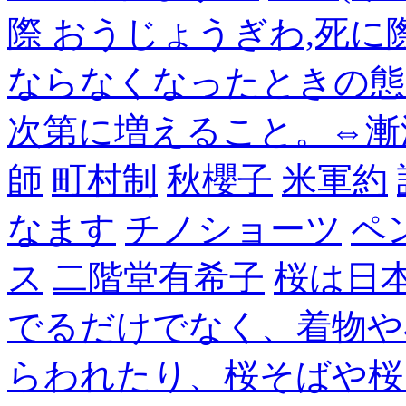
際 おうじょうぎわ,死
ならなくなったときの態
次第に増えること。⇔漸
師
町村制
秋櫻子
米軍約
なます
チノショーツ
ペ
ス
二階堂有希子
桜は日
でるだけでなく、着物や
らわれたり、桜そばや桜