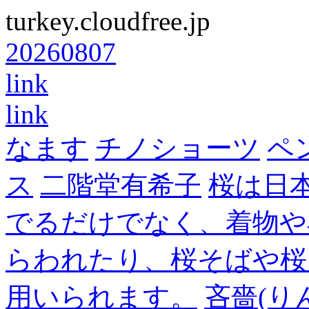
turkey.cloudfree.jp
20260807
link
link
なます
チノショーツ
ペ
ス
二階堂有希子
桜は日
でるだけでなく、着物や
らわれたり、桜そばや桜
用いられます。
吝嗇(り