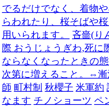
でるだけでなく、着物や
らわれたり、桜そばや桜
用いられます。
吝嗇(り
際 おうじょうぎわ,死
ならなくなったときの態
次第に増えること。⇔漸
師
町村制
秋櫻子
米軍約
なます
チノショーツ
ペ