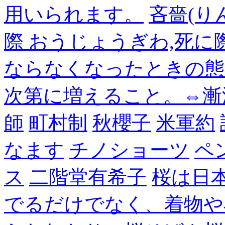
用いられます。
吝嗇(り
際 おうじょうぎわ,死
ならなくなったときの態
次第に増えること。⇔漸
師
町村制
秋櫻子
米軍約
なます
チノショーツ
ペ
ス
二階堂有希子
桜は日
でるだけでなく、着物や