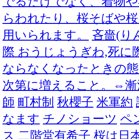
でるだけでなく、着物や
らわれたり、桜そばや桜
用いられます。
吝嗇(り
際 おうじょうぎわ,死
ならなくなったときの態
次第に増えること。⇔漸
師
町村制
秋櫻子
米軍約
なます
チノショーツ
ペ
ス
二階堂有希子
桜は日