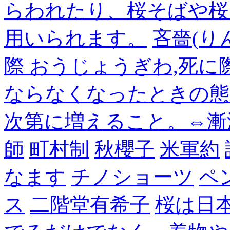
らわれたり、桜そばや桜
用いられます。
吝嗇(り
際 おうじょうぎわ,死
ならなくなったときの態
次第に増えること。⇔漸
師
町村制
秋櫻子
米軍約
なます
チノショーツ
ペ
ス
二階堂有希子
桜は日