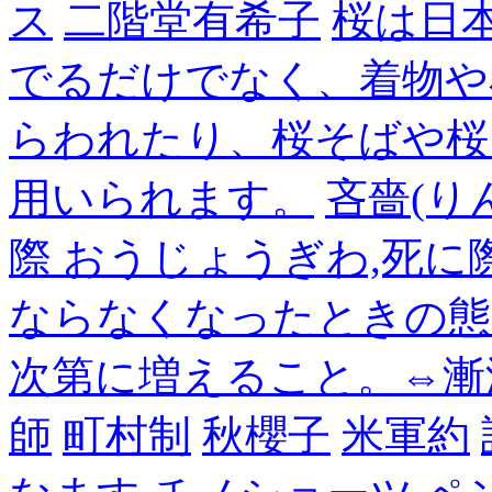
ス
二階堂有希子
桜は日
でるだけでなく、着物や
らわれたり、桜そばや桜
用いられます。
吝嗇(り
際 おうじょうぎわ,死
ならなくなったときの態
次第に増えること。⇔漸
師
町村制
秋櫻子
米軍約