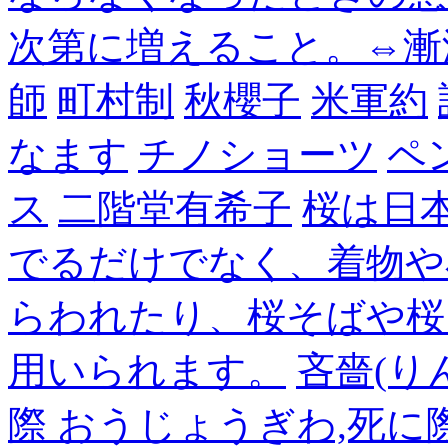
次第に増えること。⇔漸
師
町村制
秋櫻子
米軍約
なます
チノショーツ
ペ
ス
二階堂有希子
桜は日
でるだけでなく、着物や
らわれたり、桜そばや桜
用いられます。
吝嗇(り
際 おうじょうぎわ,死