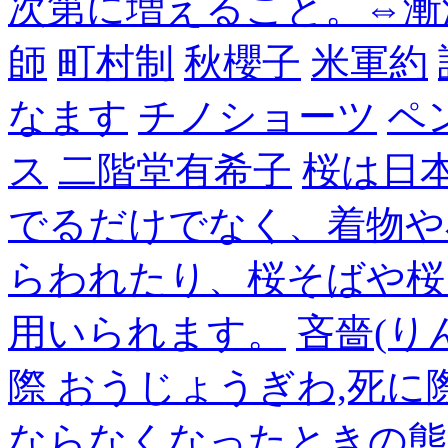
次第に増えること。⇔漸
師
町村制
秋櫻子
米軍約
なます
チノショーツ
ペ
ス
二階堂有希子
桜は日
でるだけでなく、着物や
らわれたり、桜そばや桜
用いられます。
吝嗇(り
際 おうじょうぎわ,死
ならなくなったときの態