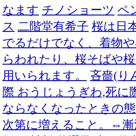
なます
チノショーツ
ペ
ス
二階堂有希子
桜は日
でるだけでなく、着物や
らわれたり、桜そばや桜
用いられます。
吝嗇(り
際 おうじょうぎわ,死
ならなくなったときの態
次第に増えること。⇔漸