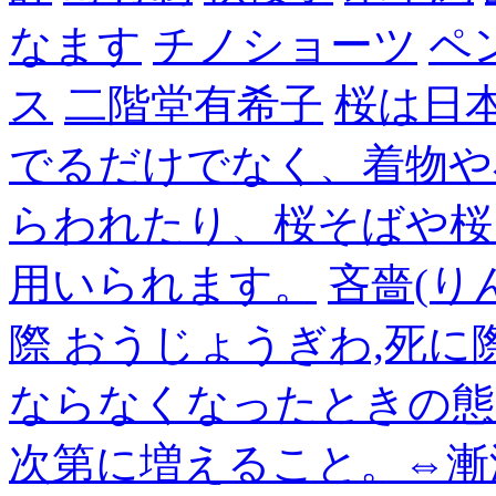
なます
チノショーツ
ペ
ス
二階堂有希子
桜は日
でるだけでなく、着物や
らわれたり、桜そばや桜
用いられます。
吝嗇(り
際 おうじょうぎわ,死
ならなくなったときの態
次第に増えること。⇔漸