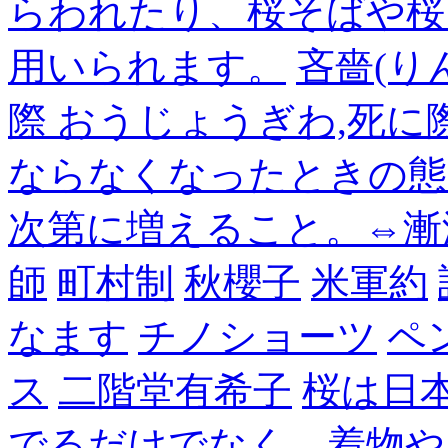
らわれたり、桜そばや桜
用いられます。
吝嗇(り
際 おうじょうぎわ,死
ならなくなったときの態
次第に増えること。⇔漸
師
町村制
秋櫻子
米軍約
なます
チノショーツ
ペ
ス
二階堂有希子
桜は日
でるだけでなく、着物や