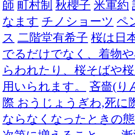
師
町村制
秋櫻子
米軍約
なます
チノショーツ
ペ
ス
二階堂有希子
桜は日
でるだけでなく、着物や
らわれたり、桜そばや桜
用いられます。
吝嗇(り
際 おうじょうぎわ,死
ならなくなったときの態