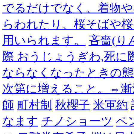
でるだけでなく、着物や
らわれたり、桜そばや桜
用いられます。
吝嗇(り
際 おうじょうぎわ,死
ならなくなったときの態
次第に増えること。⇔漸
師
町村制
秋櫻子
米軍約
なます
チノショーツ
ペ