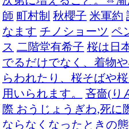
次第に増えること。⇔漸
師
町村制
秋櫻子
米軍約
なます
チノショーツ
ペ
ス
二階堂有希子
桜は日
でるだけでなく、着物や
らわれたり、桜そばや桜
用いられます。
吝嗇(り
際 おうじょうぎわ,死
ならなくなったときの態