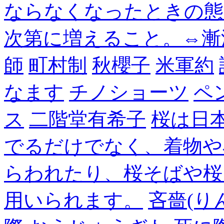
ならなくなったときの態
次第に増えること。⇔漸
師
町村制
秋櫻子
米軍約
なます
チノショーツ
ペ
ス
二階堂有希子
桜は日
でるだけでなく、着物や
らわれたり、桜そばや桜
用いられます。
吝嗇(り