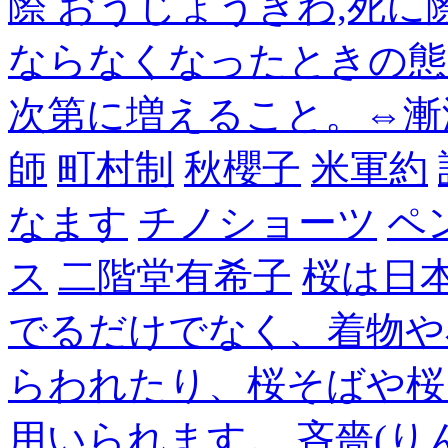
際 おうじょうぎわ,死
ならなくなったときの態
次第に増えること。⇔漸
師
町村制
秋櫻子
米軍約
なます
チノショーツ
ペ
ス
二階堂有希子
桜は日
でるだけでなく、着物や
らわれたり、桜そばや桜
用いられます。
吝嗇(り