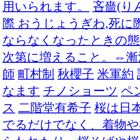
用いられます。
吝嗇(り
際 おうじょうぎわ,死
ならなくなったときの態
次第に増えること。⇔漸
師
町村制
秋櫻子
米軍約
なます
チノショーツ
ペ
ス
二階堂有希子
桜は日
でるだけでなく、着物や