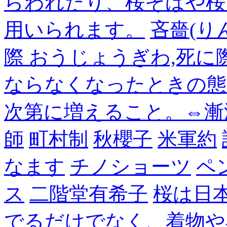
らわれたり、桜そばや桜
用いられます。
吝嗇(り
際 おうじょうぎわ,死
ならなくなったときの態
次第に増えること。⇔漸
師
町村制
秋櫻子
米軍約
なます
チノショーツ
ペ
ス
二階堂有希子
桜は日
でるだけでなく、着物や