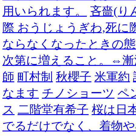
用いられます。
吝嗇(り
際 おうじょうぎわ,死
ならなくなったときの態
次第に増えること。⇔漸
師
町村制
秋櫻子
米軍約
なます
チノショーツ
ペ
ス
二階堂有希子
桜は日
でるだけでなく、着物や