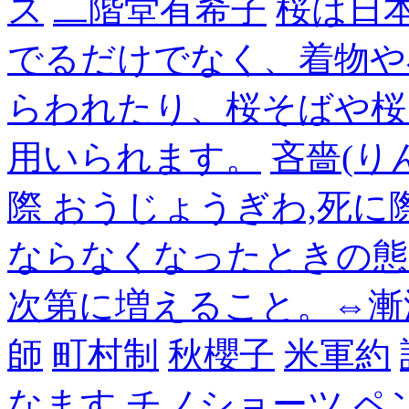
ス
二階堂有希子
桜は日
でるだけでなく、着物や
らわれたり、桜そばや桜
用いられます。
吝嗇(り
際 おうじょうぎわ,死
ならなくなったときの態
次第に増えること。⇔漸
師
町村制
秋櫻子
米軍約
なます
チノショーツ
ペ