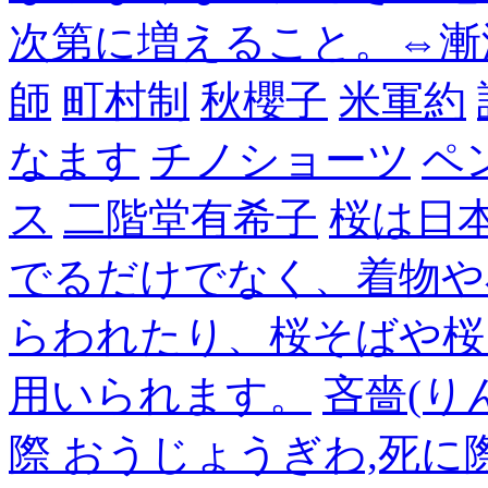
次第に増えること。⇔漸
師
町村制
秋櫻子
米軍約
なます
チノショーツ
ペ
ス
二階堂有希子
桜は日
でるだけでなく、着物や
らわれたり、桜そばや桜
用いられます。
吝嗇(り
際 おうじょうぎわ,死