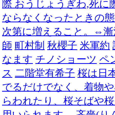
際 おうじょうぎわ,死
ならなくなったときの態
次第に増えること。⇔漸
師
町村制
秋櫻子
米軍約
なます
チノショーツ
ペ
ス
二階堂有希子
桜は日
でるだけでなく、着物や
らわれたり、桜そばや桜
用いられます。
吝嗇(り