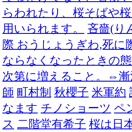
らわれたり、桜そばや桜
用いられます。
吝嗇(り
際 おうじょうぎわ,死
ならなくなったときの態
次第に増えること。⇔漸
師
町村制
秋櫻子
米軍約
なます
チノショーツ
ペ
ス
二階堂有希子
桜は日