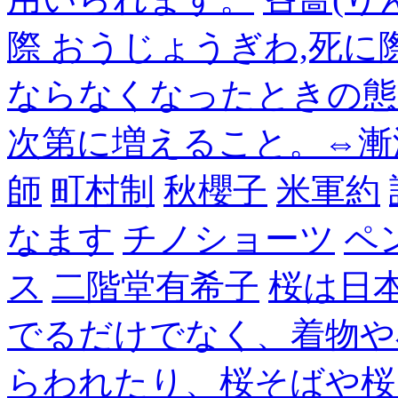
際 おうじょうぎわ,死
ならなくなったときの態
次第に増えること。⇔漸
師
町村制
秋櫻子
米軍約
なます
チノショーツ
ペ
ス
二階堂有希子
桜は日
でるだけでなく、着物や
らわれたり、桜そばや桜