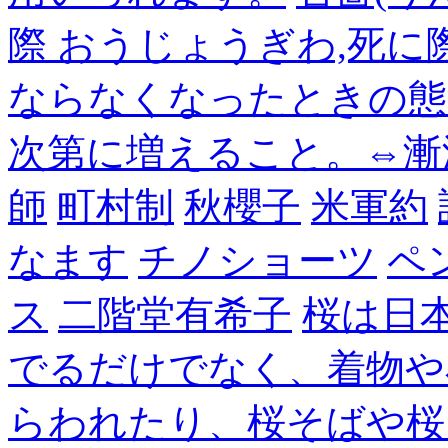
際 おうじょうぎわ,死
ならなくなったときの態
次第に増えること。⇔漸
師
町村制
秋櫻子
米軍約
なます
チノショーツ
ペ
ス
二階堂有希子
桜は日
でるだけでなく、着物や
らわれたり、桜そばや桜