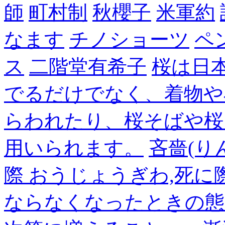
師
町村制
秋櫻子
米軍約
なます
チノショーツ
ペ
ス
二階堂有希子
桜は日
でるだけでなく、着物や
らわれたり、桜そばや桜
用いられます。
吝嗇(り
際 おうじょうぎわ,死
ならなくなったときの態