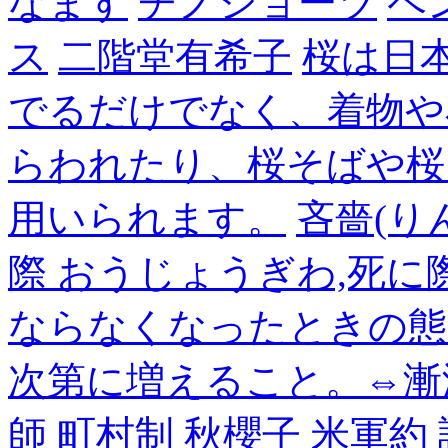
なます
チノショーツ
ペ
ス
二階堂有希子
桜は日
でるだけでなく、着物や
らわれたり、桜そばや桜
用いられます。
吝嗇(り
際 おうじょうぎわ,死
ならなくなったときの態
次第に増えること。⇔漸
師
町村制
秋櫻子
米軍約