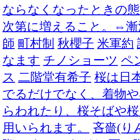
ならなくなったときの態
次第に増えること。⇔漸
師
町村制
秋櫻子
米軍約
なます
チノショーツ
ペ
ス
二階堂有希子
桜は日
でるだけでなく、着物や
らわれたり、桜そばや桜
用いられます。
吝嗇(り