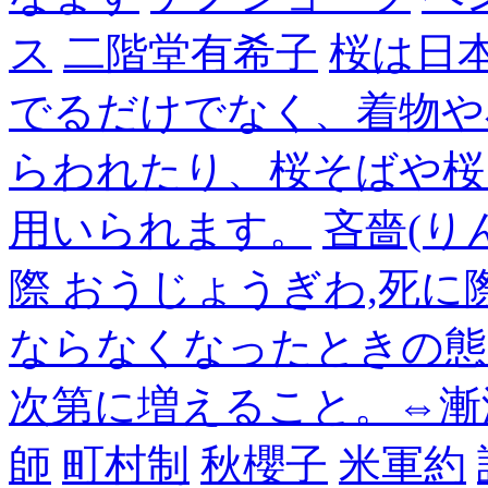
ス
二階堂有希子
桜は日
でるだけでなく、着物や
らわれたり、桜そばや桜
用いられます。
吝嗇(り
際 おうじょうぎわ,死
ならなくなったときの態
次第に増えること。⇔漸
師
町村制
秋櫻子
米軍約