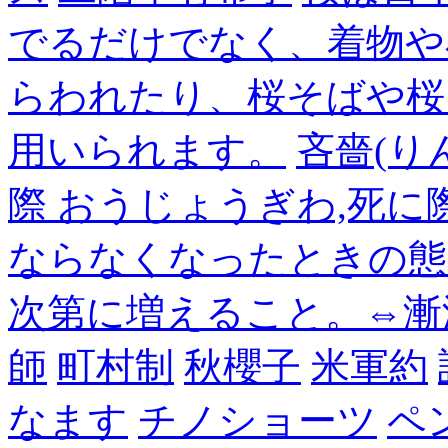
でるだけでなく、着物や
らわれたり、桜そばや桜
用いられます。
吝嗇(り
際 おうじょうぎわ,死
ならなくなったときの態
次第に増えること。⇔漸
師
町村制
秋櫻子
米軍約
なます
チノショーツ
ペ