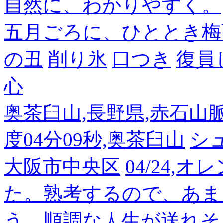
自然に、わかりやすく。
五月ごろに、ひととき梅
の丑
削り氷
口つき
復員
心
奥茶臼山,長野県,赤石山脈南部
度04分09秒,奥茶臼山
シ
大阪市中央区
04/24,
た。熟考するので、あま
う。順調な人生が送れそ