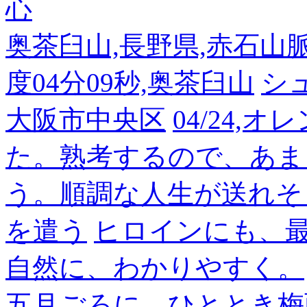
心
奥茶臼山,長野県,赤石山脈南部
度04分09秒,奥茶臼山
シ
大阪市中央区
04/24,
た。熟考するので、あま
う。順調な人生が送れそ
を遣う
ヒロインにも、
自然に、わかりやすく。
五月ごろに、ひととき梅