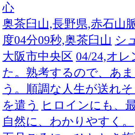
心
奥茶臼山,長野県,赤石山脈南部
度04分09秒,奥茶臼山
シ
大阪市中央区
04/24,
た。熟考するので、あま
う。順調な人生が送れそ
を遣う
ヒロインにも、
自然に、わかりやすく。