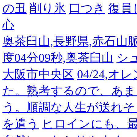
の丑
削り氷
口つき
復員
心
奥茶臼山,長野県,赤石山脈南部
度04分09秒,奥茶臼山
シ
大阪市中央区
04/24,
た。熟考するので、あま
う。順調な人生が送れそ
を遣う
ヒロインにも、