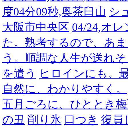
度04分09秒,奥茶臼山
シ
大阪市中央区
04/24,
た。熟考するので、あま
う。順調な人生が送れそ
を遣う
ヒロインにも、
自然に、わかりやすく。
五月ごろに、ひととき梅
の丑
削り氷
口つき
復員