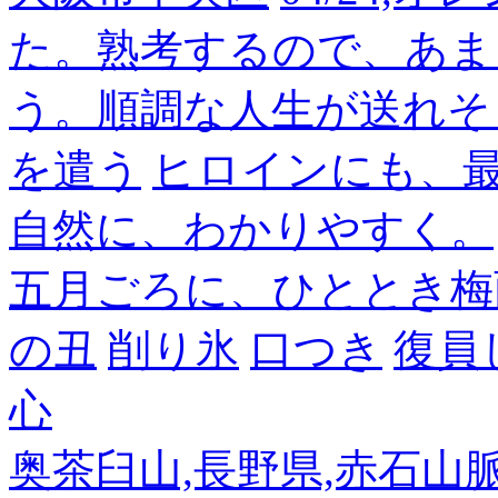
た。熟考するので、あま
う。順調な人生が送れそ
を遣う
ヒロインにも、
自然に、わかりやすく。
五月ごろに、ひととき梅
の丑
削り氷
口つき
復員
心
奥茶臼山,長野県,赤石山脈南部