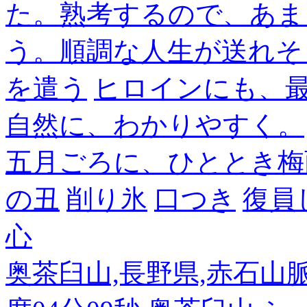
た。熟考するので、あま
う。順調な人生が送れそ
を遣う
ヒロインにも、
自然に、わかりやすく。
五月ごろに、ひととき梅
の丑
削り氷
口つき
復員
心
奥茶臼山,長野県,赤石山脈南部