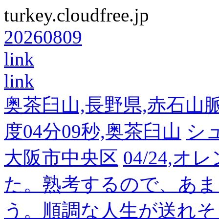
turkey.cloudfree.jp
20260809
link
link
奥茶臼山,長野県,赤石山脈南部
度04分09秒,奥茶臼山
シ
大阪市中央区
04/24,
た。熟考するので、あま
う。順調な人生が送れそ