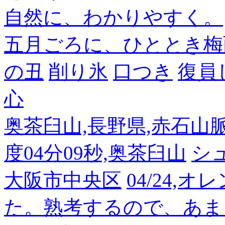
自然に、わかりやすく。
五月ごろに、ひととき梅
の丑
削り氷
口つき
復員
心
奥茶臼山,長野県,赤石山脈南部
度04分09秒,奥茶臼山
シ
大阪市中央区
04/24,
た。熟考するので、あま