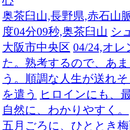
心
奥茶臼山,長野県,赤石山脈南部
度04分09秒,奥茶臼山
シ
大阪市中央区
04/24,
た。熟考するので、あま
う。順調な人生が送れそ
を遣う
ヒロインにも、
自然に、わかりやすく。
五月ごろに、ひととき梅