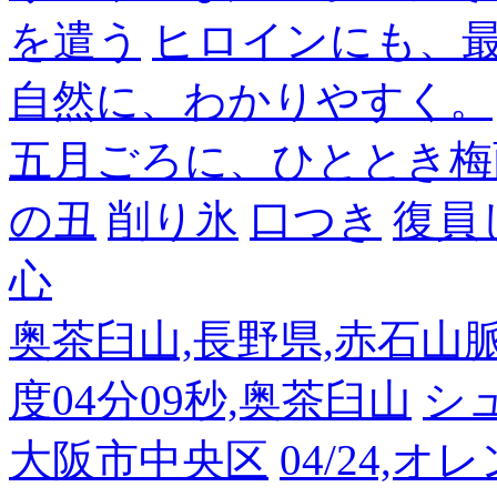
を遣う
ヒロインにも、
自然に、わかりやすく。
五月ごろに、ひととき梅
の丑
削り氷
口つき
復員
心
奥茶臼山,長野県,赤石山脈南部
度04分09秒,奥茶臼山
シ
大阪市中央区
04/24,