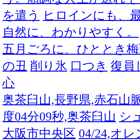
を遣う
ヒロインにも、
自然に、わかりやすく。
五月ごろに、ひととき梅
の丑
削り氷
口つき
復員
心
奥茶臼山,長野県,赤石山脈南部
度04分09秒,奥茶臼山
シ
大阪市中央区
04/24,