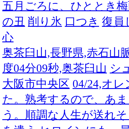
五月ごろに、ひととき梅
の丑
削り氷
口つき
復員
心
奥茶臼山,長野県,赤石山脈南部
度04分09秒,奥茶臼山
シ
大阪市中央区
04/24,
た。熟考するので、あま
う。順調な人生が送れそ