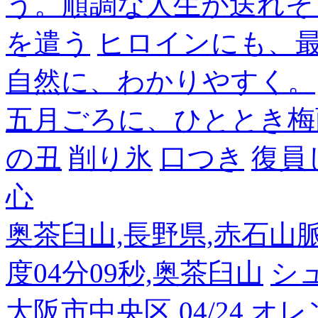
う。順調な人生が送れそ
を遣う
ヒロインにも、
自然に、わかりやすく。
五月ごろに、ひととき梅
の丑
削り氷
口つき
復員
心
奥茶臼山,長野県,赤石山脈南部
度04分09秒,奥茶臼山
シ
大阪市中央区
04/24,