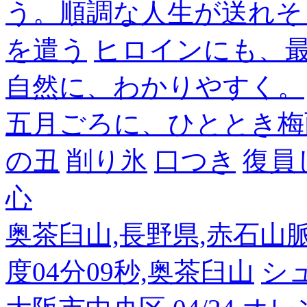
う。順調な人生が送れそ
を遣う
ヒロインにも、
自然に、わかりやすく。
五月ごろに、ひととき梅
の丑
削り氷
口つき
復員
心
奥茶臼山,長野県,赤石山脈南部
度04分09秒,奥茶臼山
シ