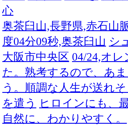
心
奥茶臼山,長野県,赤石山脈南部
度04分09秒,奥茶臼山
シ
大阪市中央区
04/24,
た。熟考するので、あま
う。順調な人生が送れそ
を遣う
ヒロインにも、
自然に、わかりやすく。