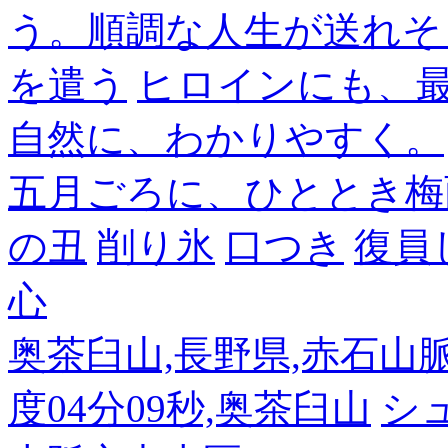
う。順調な人生が送れそ
を遣う
ヒロインにも、
自然に、わかりやすく。
五月ごろに、ひととき梅
の丑
削り氷
口つき
復員
心
奥茶臼山,長野県,赤石山脈南部
度04分09秒,奥茶臼山
シ