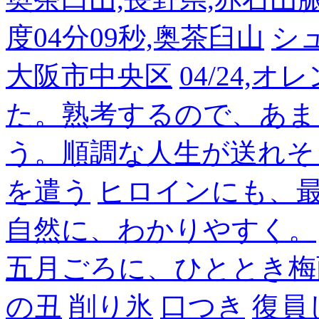
度04分09秒,奥茶臼山
シ
大阪市中央区
04/24,
た。熟考するので、あま
う。順調な人生が送れそ
を遣う
ヒロインにも、
自然に、わかりやすく。
五月ごろに、ひととき梅
の丑
削り氷
口つき
復員