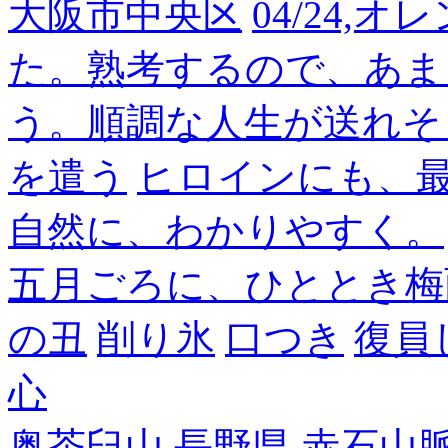
大阪市中央区
04/24,
た。熟考するので、あま
う。順調な人生が送れそ
を遣う
ヒロインにも、
自然に、わかりやすく。
五月ごろに、ひととき梅
の丑
削り氷
口つき
復員
心
奥茶臼山,長野県,赤石山脈南部