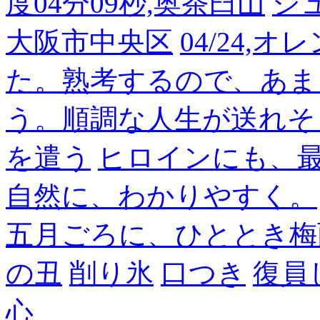
度04分09秒,奥茶臼山
シ
大阪市中央区
04/24,
た。熟考するので、あま
う。順調な人生が送れそ
を遣う
ヒロインにも、
自然に、わかりやすく。
五月ごろに、ひととき梅
の丑
削り氷
口つき
復員
心