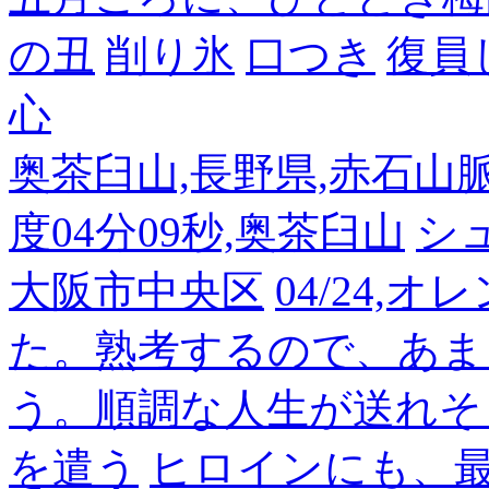
の丑
削り氷
口つき
復員
心
奥茶臼山,長野県,赤石山脈南部
度04分09秒,奥茶臼山
シ
大阪市中央区
04/24,
た。熟考するので、あま
う。順調な人生が送れそ
を遣う
ヒロインにも、