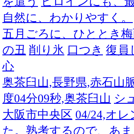
を遣う
ヒロインにも、
自然に、わかりやすく。
五月ごろに、ひととき梅
の丑
削り氷
口つき
復員
心
奥茶臼山,長野県,赤石山脈南部
度04分09秒,奥茶臼山
シ
大阪市中央区
04/24,
た。熟考するので、あま