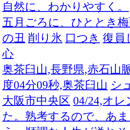
自然に、わかりやすく。
五月ごろに、ひととき梅
の丑
削り氷
口つき
復員
心
奥茶臼山,長野県,赤石山脈南部
度04分09秒,奥茶臼山
シ
大阪市中央区
04/24,
た。熟考するので、あま