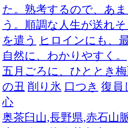
た。熟考するので、あま
う。順調な人生が送れそ
を遣う
ヒロインにも、
自然に、わかりやすく。
五月ごろに、ひととき梅
の丑
削り氷
口つき
復員
心
奥茶臼山,長野県,赤石山脈南部