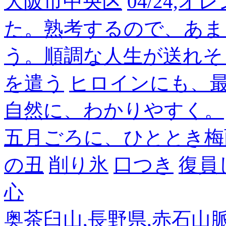
大阪市中央区
04/24,
た。熟考するので、あま
う。順調な人生が送れそ
を遣う
ヒロインにも、
自然に、わかりやすく。
五月ごろに、ひととき梅
の丑
削り氷
口つき
復員
心
奥茶臼山,長野県,赤石山脈南部