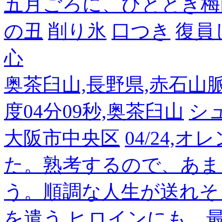
五月ごろに、ひととき梅
の丑
削り氷
口つき
復員
心
奥茶臼山,長野県,赤石山脈南部
度04分09秒,奥茶臼山
シ
大阪市中央区
04/24,
た。熟考するので、あま
う。順調な人生が送れそ
を遣う
ヒロインにも、