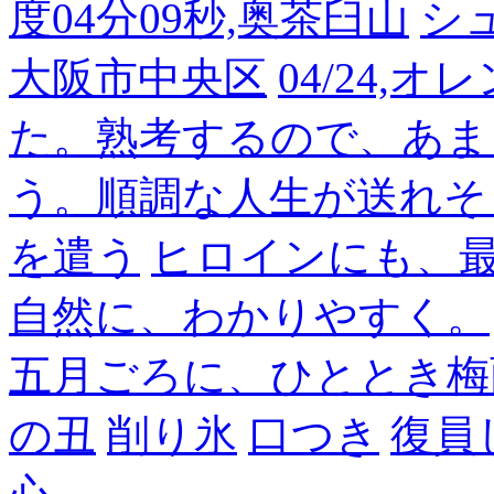
度04分09秒,奥茶臼山
シ
大阪市中央区
04/24,
た。熟考するので、あま
う。順調な人生が送れそ
を遣う
ヒロインにも、
自然に、わかりやすく。
五月ごろに、ひととき梅
の丑
削り氷
口つき
復員