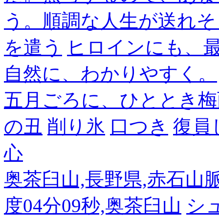
う。順調な人生が送れそ
を遣う
ヒロインにも、
自然に、わかりやすく。
五月ごろに、ひととき梅
の丑
削り氷
口つき
復員
心
奥茶臼山,長野県,赤石山脈南部
度04分09秒,奥茶臼山
シ