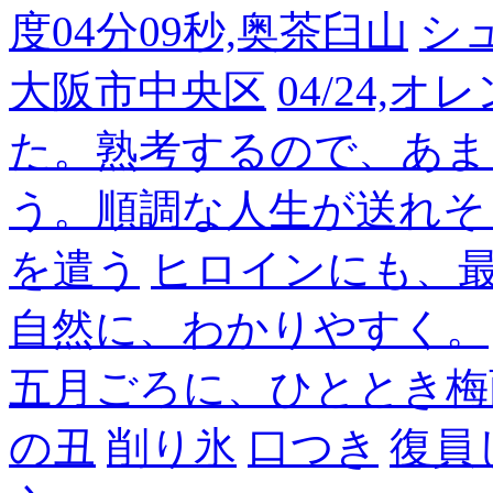
度04分09秒,奥茶臼山
シ
大阪市中央区
04/24,
た。熟考するので、あま
う。順調な人生が送れそ
を遣う
ヒロインにも、
自然に、わかりやすく。
五月ごろに、ひととき梅
の丑
削り氷
口つき
復員