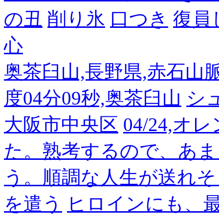
の丑
削り氷
口つき
復員
心
奥茶臼山,長野県,赤石山脈南部
度04分09秒,奥茶臼山
シ
大阪市中央区
04/24,
た。熟考するので、あま
う。順調な人生が送れそ
を遣う
ヒロインにも、