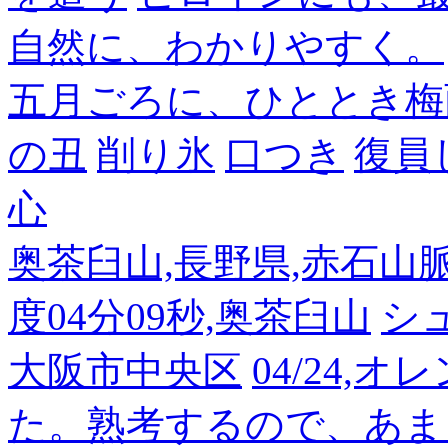
自然に、わかりやすく。
五月ごろに、ひととき梅
の丑
削り氷
口つき
復員
心
奥茶臼山,長野県,赤石山脈南部
度04分09秒,奥茶臼山
シ
大阪市中央区
04/24,
た。熟考するので、あま