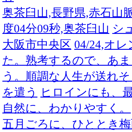
奥茶臼山,長野県,赤石山脈南部
度04分09秒,奥茶臼山
シ
大阪市中央区
04/24,
た。熟考するので、あま
う。順調な人生が送れそ
を遣う
ヒロインにも、
自然に、わかりやすく。
五月ごろに、ひととき梅