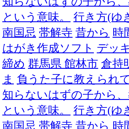
知らないはずの子から、
という意味。
行き方(ゆ
南国忌
帯解寺
昔から
時
はがき作成ソフト
デッ
締め
群馬県 館林市
倉持
ま
負うた子に教えられて
知らないはずの子から、
という意味。
行き方(ゆ
南国忌
帯解寺
昔から
時