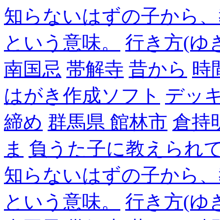
知らないはずの子から、
という意味。
行き方(ゆ
南国忌
帯解寺
昔から
時
はがき作成ソフト
デッ
締め
群馬県 館林市
倉持
ま
負うた子に教えられて
知らないはずの子から、
という意味。
行き方(ゆ