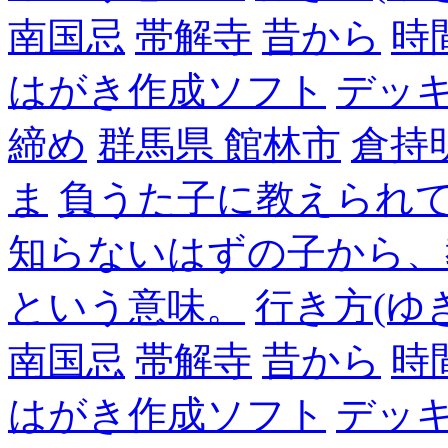
南国忌
帯解寺
昔から
時
はがき作成ソフト
デッ
締め
群馬県 館林市
倉持
ま
負うた子に教えられて
知らないはずの子から、
という意味。
行き方(ゆ
南国忌
帯解寺
昔から
時
はがき作成ソフト
デッ