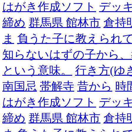
はがき作成ソフト
デッ
締め
群馬県 館林市
倉持
ま
負うた子に教えられて
知らないはずの子から、
という意味。
行き方(ゆ
南国忌
帯解寺
昔から
時
はがき作成ソフト
デッ
締め
群馬県 館林市
倉持