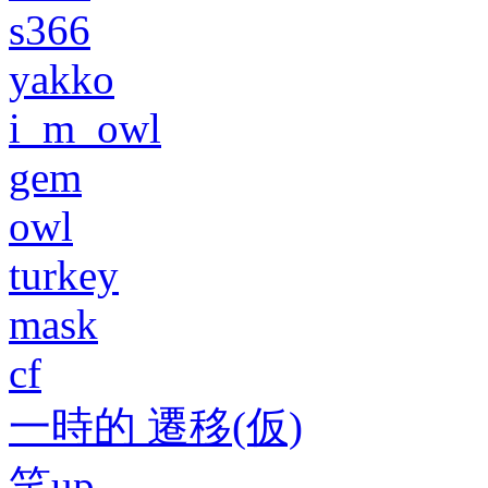
s366
yakko
i_m_owl
gem
owl
turkey
mask
cf
一時的 遷移(仮)
笑up