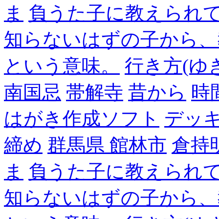
ま
負うた子に教えられて
知らないはずの子から、
という意味。
行き方(ゆ
南国忌
帯解寺
昔から
時
はがき作成ソフト
デッ
締め
群馬県 館林市
倉持
ま
負うた子に教えられて
知らないはずの子から、