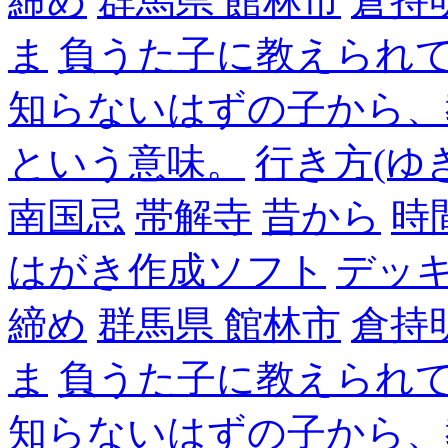
締め
群馬県 館林市
倉持
ま
負うた子に教えられて
知らないはずの子から、
という意味。
行き方(ゆ
南国忌
帯解寺
昔から
時
はがき作成ソフト
デッ
締め
群馬県 館林市
倉持
ま
負うた子に教えられて
知らないはずの子から、