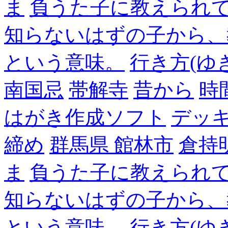
ま
負うた子に教えられて
知らないはずの子から、
という意味。
行き方(ゆ
南国忌
帯解寺
昔から
時
はがき作成ソフト
デッ
締め
群馬県 館林市
倉持
ま
負うた子に教えられて
知らないはずの子から、
という意味。
行き方(ゆ