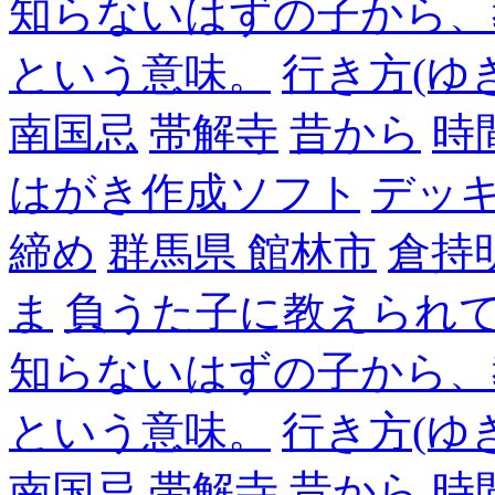
知らないはずの子から、
という意味。
行き方(ゆ
南国忌
帯解寺
昔から
時
はがき作成ソフト
デッ
締め
群馬県 館林市
倉持
ま
負うた子に教えられて
知らないはずの子から、
という意味。
行き方(ゆ
南国忌
帯解寺
昔から
時