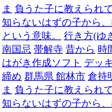
ま
負うた子に教えられて
知らないはずの子から、
という意味。
行き方(ゆ
南国忌
帯解寺
昔から
時
はがき作成ソフト
デッ
締め
群馬県 館林市
倉持
ま
負うた子に教えられて
知らないはずの子から、