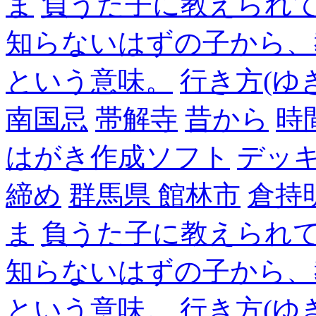
ま
負うた子に教えられて
知らないはずの子から、
という意味。
行き方(ゆ
南国忌
帯解寺
昔から
時
はがき作成ソフト
デッ
締め
群馬県 館林市
倉持
ま
負うた子に教えられて
知らないはずの子から、
という意味。
行き方(ゆ