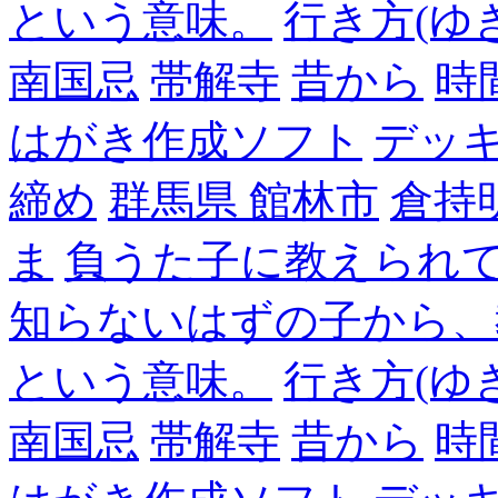
という意味。
行き方(ゆ
南国忌
帯解寺
昔から
時
はがき作成ソフト
デッ
締め
群馬県 館林市
倉持
ま
負うた子に教えられて
知らないはずの子から、
という意味。
行き方(ゆ
南国忌
帯解寺
昔から
時