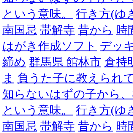
という意味。
行き方(ゆ
南国忌
帯解寺
昔から
時
はがき作成ソフト
デッ
締め
群馬県 館林市
倉持
ま
負うた子に教えられて
知らないはずの子から、
という意味。
行き方(ゆ
南国忌
帯解寺
昔から
時