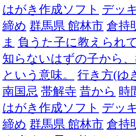
はがき作成ソフト
デッ
締め
群馬県 館林市
倉持
ま
負うた子に教えられて
知らないはずの子から、
という意味。
行き方(ゆ
南国忌
帯解寺
昔から
時
はがき作成ソフト
デッ
締め
群馬県 館林市
倉持