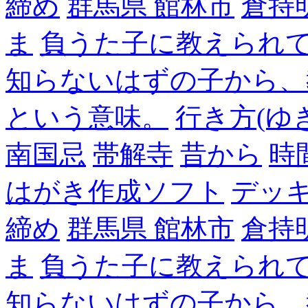
締め
群馬県 館林市
倉持
ま
負うた子に教えられて
知らないはずの子から、
という意味。
行き方(ゆ
南国忌
帯解寺
昔から
時
はがき作成ソフト
デッ
締め
群馬県 館林市
倉持
ま
負うた子に教えられて
知らないはずの子から、