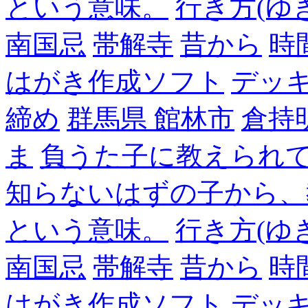
という意味。
行き方(ゆ
南国忌
帯解寺
昔から
時
はがき作成ソフト
デッ
締め
群馬県 館林市
倉持
ま
負うた子に教えられて
知らないはずの子から、
という意味。
行き方(ゆ
南国忌
帯解寺
昔から
時
はがき作成ソフト
デッ