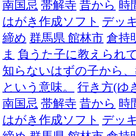
南国忌
帯解寺
昔から
時
はがき作成ソフト
デッ
締め
群馬県 館林市
倉持
ま
負うた子に教えられて
知らないはずの子から、
という意味。
行き方(ゆ
南国忌
帯解寺
昔から
時
はがき作成ソフト
デッ