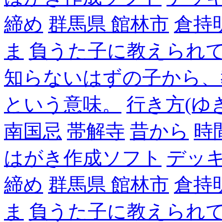
締め
群馬県 館林市
倉持
ま
負うた子に教えられて
知らないはずの子から、
という意味。
行き方(ゆ
南国忌
帯解寺
昔から
時
はがき作成ソフト
デッ
締め
群馬県 館林市
倉持
ま
負うた子に教えられて