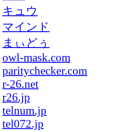
キュウ
マインド
まぃどぅ
owl-mask.com
paritychecker.com
r-26.net
r26.jp
telnum.jp
tel072.jp