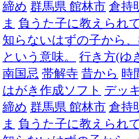
締め
群馬県 館林市
倉持
ま
負うた子に教えられて
知らないはずの子から、
という意味。
行き方(ゆ
南国忌
帯解寺
昔から
時
はがき作成ソフト
デッ
締め
群馬県 館林市
倉持
ま
負うた子に教えられて