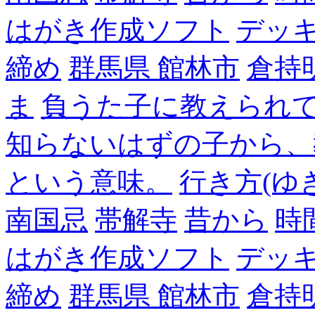
はがき作成ソフト
デッ
締め
群馬県 館林市
倉持
ま
負うた子に教えられて
知らないはずの子から、
という意味。
行き方(ゆ
南国忌
帯解寺
昔から
時
はがき作成ソフト
デッ
締め
群馬県 館林市
倉持