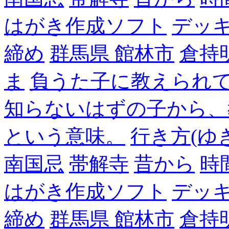
はがき作成ソフト
デッ
締め
群馬県 館林市
倉持
ま
負うた子に教えられて
知らないはずの子から、
という意味。
行き方(ゆ
南国忌
帯解寺
昔から
時
はがき作成ソフト
デッ
締め
群馬県 館林市
倉持