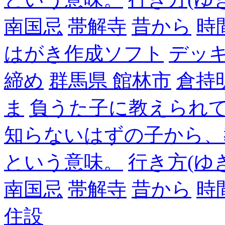
南国忌
帯解寺
昔から
時
はがき作成ソフト
デッ
締め
群馬県 館林市
倉持
ま
負うた子に教えられて
知らないはずの子から、
という意味。
行き方(ゆ
南国忌
帯解寺
昔から
時
住設