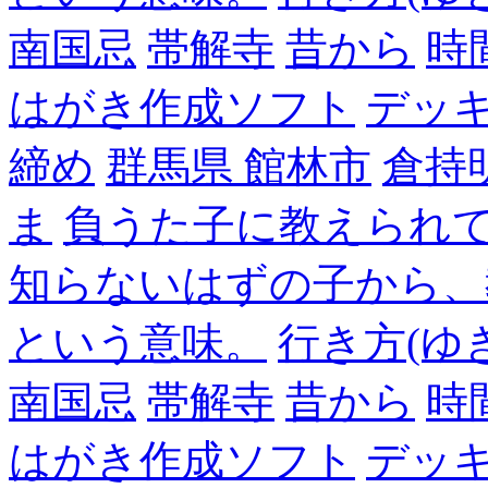
南国忌
帯解寺
昔から
時
はがき作成ソフト
デッ
締め
群馬県 館林市
倉持
ま
負うた子に教えられて
知らないはずの子から、
という意味。
行き方(ゆ
南国忌
帯解寺
昔から
時
はがき作成ソフト
デッ