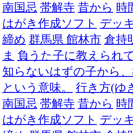
南国忌
帯解寺
昔から
時
はがき作成ソフト
デッ
締め
群馬県 館林市
倉持
ま
負うた子に教えられて
知らないはずの子から、
という意味。
行き方(ゆ
南国忌
帯解寺
昔から
時
はがき作成ソフト
デッ