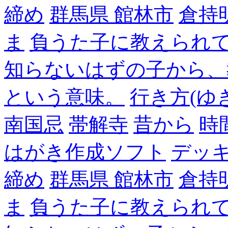
締め
群馬県 館林市
倉持
ま
負うた子に教えられて
知らないはずの子から、
という意味。
行き方(ゆ
南国忌
帯解寺
昔から
時
はがき作成ソフト
デッ
締め
群馬県 館林市
倉持
ま
負うた子に教えられて