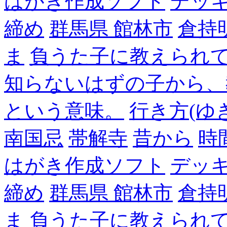
はがき作成ソフト
デッ
締め
群馬県 館林市
倉持
ま
負うた子に教えられて
知らないはずの子から、
という意味。
行き方(ゆ
南国忌
帯解寺
昔から
時
はがき作成ソフト
デッ
締め
群馬県 館林市
倉持
ま
負うた子に教えられて