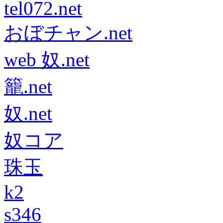
tel072.net
おぼチャン.net
web 奴.net
籠.net
奴.net
奴コア
珠玉
k2
s346