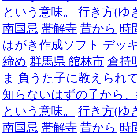
という意味。
行き方(ゆ
南国忌
帯解寺
昔から
時
はがき作成ソフト
デッ
締め
群馬県 館林市
倉持
ま
負うた子に教えられて
知らないはずの子から、
という意味。
行き方(ゆ
南国忌
帯解寺
昔から
時