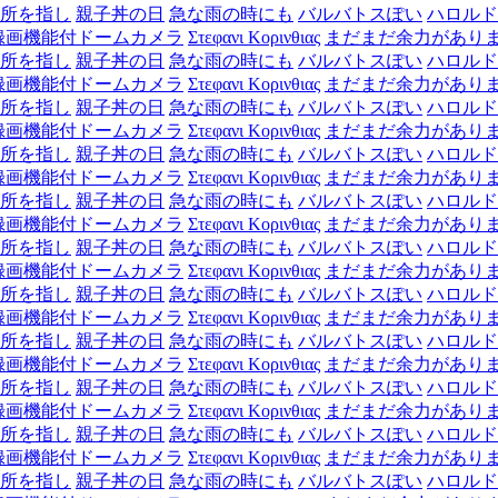
所を指し
親子丼の日
急な雨の時にも
バルバトスぽい
ハロルド
録画機能付ドームカメラ
Στεφανι Κορινθιας
まだまだ余力があり
所を指し
親子丼の日
急な雨の時にも
バルバトスぽい
ハロルド
録画機能付ドームカメラ
Στεφανι Κορινθιας
まだまだ余力があり
所を指し
親子丼の日
急な雨の時にも
バルバトスぽい
ハロルド
録画機能付ドームカメラ
Στεφανι Κορινθιας
まだまだ余力があり
所を指し
親子丼の日
急な雨の時にも
バルバトスぽい
ハロルド
録画機能付ドームカメラ
Στεφανι Κορινθιας
まだまだ余力があり
所を指し
親子丼の日
急な雨の時にも
バルバトスぽい
ハロルド
録画機能付ドームカメラ
Στεφανι Κορινθιας
まだまだ余力があり
所を指し
親子丼の日
急な雨の時にも
バルバトスぽい
ハロルド
録画機能付ドームカメラ
Στεφανι Κορινθιας
まだまだ余力があり
所を指し
親子丼の日
急な雨の時にも
バルバトスぽい
ハロルド
録画機能付ドームカメラ
Στεφανι Κορινθιας
まだまだ余力があり
所を指し
親子丼の日
急な雨の時にも
バルバトスぽい
ハロルド
録画機能付ドームカメラ
Στεφανι Κορινθιας
まだまだ余力があり
所を指し
親子丼の日
急な雨の時にも
バルバトスぽい
ハロルド
録画機能付ドームカメラ
Στεφανι Κορινθιας
まだまだ余力があり
所を指し
親子丼の日
急な雨の時にも
バルバトスぽい
ハロルド
録画機能付ドームカメラ
Στεφανι Κορινθιας
まだまだ余力があり
所を指し
親子丼の日
急な雨の時にも
バルバトスぽい
ハロルド