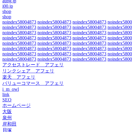
aubg.jp
i00.jp
shop
shop
noindex58004873
noindex58004873
noindex58004873
noindex580
noindex58004873
noindex58004873
noindex58004873
noindex580
noindex58004873
noindex58004873
noindex58004873
noindex580
noindex58004873
noindex58004873
noindex58004873
noindex580
noindex58004873
noindex58004873
noindex58004873
noindex580
noindex58004873
noindex58004873
noindex58004873
noindex580
noindex58004873
noindex58004873
noindex58004873
noindex580
noindex58004873
noindex58004873
noindex58004873
noindex580
アクセストレード アフェリ
リンクシェア アフェリ
楽天 アフェリ
バリューコマース アフェリ
i_m_owl
link
SEO
ホームページ
大阪
泉州
岸和田
貝塚