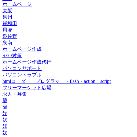
ホームページ
大阪
泉州
岸和田
貝塚
泉佐野
泉南
ホームページ作成
SEO対策
ホームページ作成代行
パソコンサポート
パソコントラブル
htmlコーダー・プログラマー・flash・action・script
フリーマーケット広場
求人・募集
籠
籠
奴
奴
奴
奴