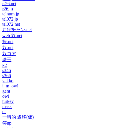
r-26.net
r26.jp
telnum.jp
tel072.jp
tel072.net
おぼチャン.net
web 奴.net
籠.net
奴.net
奴コア
珠玉
k2
s346
s366
yakko
i_m_owl
gem
owl
turkey
mask
cf
一時的 遷移(仮)
笑up