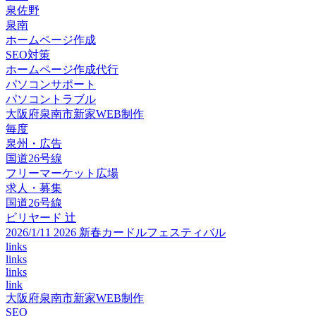
泉佐野
泉南
ホームページ作成
SEO対策
ホームページ作成代行
パソコンサポート
パソコントラブル
大阪府泉南市新家WEB制作
毎度
泉州・広告
国道26号線
フリーマーケット広場
求人・募集
国道26号線
ビリヤード 辻
2026/1/11 2026 新春カードルフェスティバル
links
links
links
link
大阪府泉南市新家WEB制作
SEO