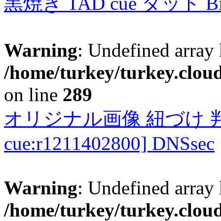
黒焼き TAD cue タッド 
Warning
: Undefined array 
/home/turkey/turkey.cloud
on line
289
オリジナル画像 紐づけ 判定
cue:r1211402800] DNSsec
Warning
: Undefined array 
/home/turkey/turkey.cloud