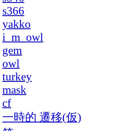
s366
yakko
i_m_owl
gem
owl
turkey
mask
cf
一時的 遷移(仮)