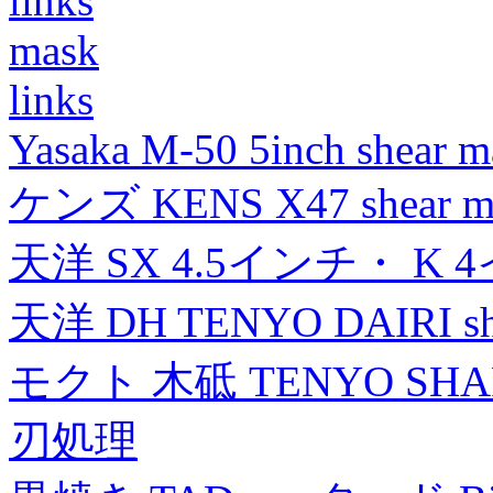
links
mask
links
Yasaka M-50 5inch shear m
ケンズ KENS X47 shear mad
天洋 SX 4.5インチ・ K 
天洋 DH TENYO DAIRI shea
モクト 木砥 TENYO SH
刃処理