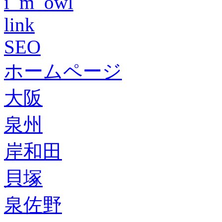
i_m_owl
link
SEO
ホームページ
大阪
泉州
岸和田
貝塚
泉佐野