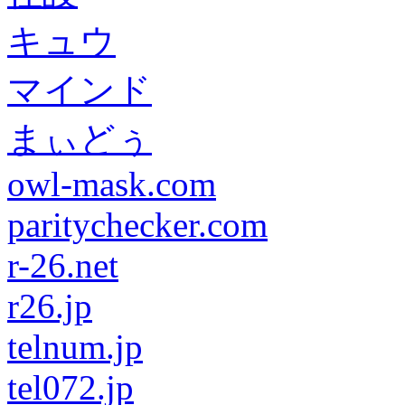
キュウ
マインド
まぃどぅ
owl-mask.com
paritychecker.com
r-26.net
r26.jp
telnum.jp
tel072.jp