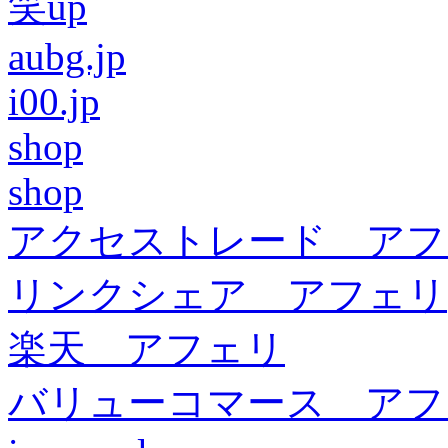
笑up
aubg.jp
i00.jp
shop
shop
アクセストレード アフ
リンクシェア アフェリ
楽天 アフェリ
バリューコマース アフ