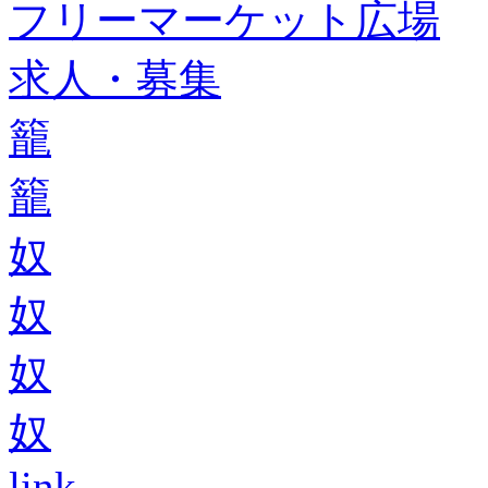
フリーマーケット広場
求人・募集
籠
籠
奴
奴
奴
奴
link