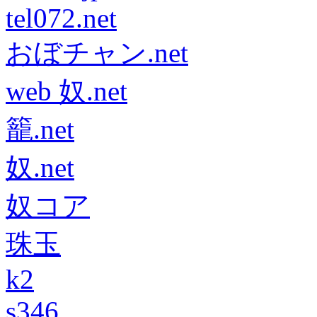
tel072.net
おぼチャン.net
web 奴.net
籠.net
奴.net
奴コア
珠玉
k2
s346