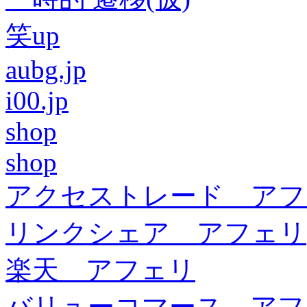
笑up
aubg.jp
i00.jp
shop
shop
アクセストレード アフ
リンクシェア アフェリ
楽天 アフェリ
バリューコマース アフ