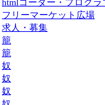
htmlコーダー・プログラマー・f
フリーマーケット広場
求人・募集
籠
籠
奴
奴
奴
奴