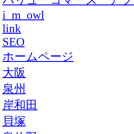
i_m_owl
link
SEO
ホームページ
大阪
泉州
岸和田
貝塚