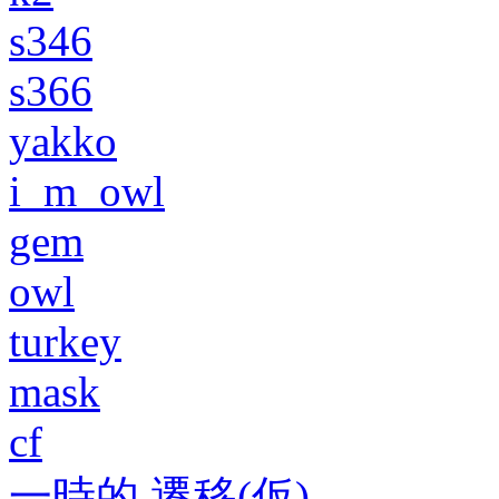
s346
s366
yakko
i_m_owl
gem
owl
turkey
mask
cf
一時的 遷移(仮)