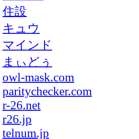
住設
キュウ
マインド
まぃどぅ
owl-mask.com
paritychecker.com
r-26.net
r26.jp
telnum.jp