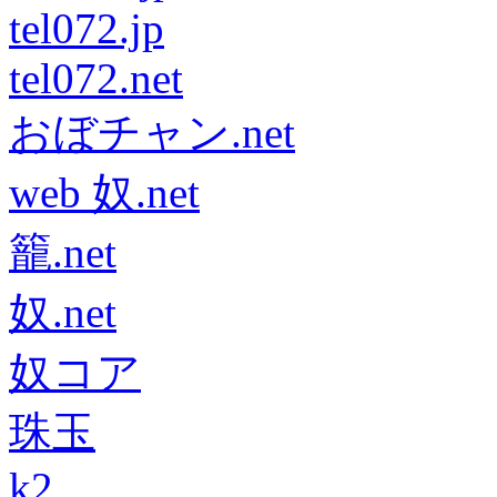
tel072.jp
tel072.net
おぼチャン.net
web 奴.net
籠.net
奴.net
奴コア
珠玉
k2