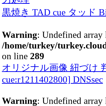
黒焼き TAD cue タッド 
Warning
: Undefined array 
/home/turkey/turkey.cloud
on line
289
オリジナル画像 紐づけ 判定
cue:r1211402800] DNSsec
Warning
: Undefined array 