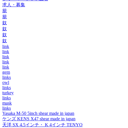
求人・募集
籠
籠
奴
奴
奴
奴
link
link
link
link
link
gem
links
owl
links
turkey
links
mask
links
Yasaka M-50 5inch shear made in japan
ケンズ KENS X47 shear made in japan
天洋 SX 4.5インチ・ K 4インチ TENYO