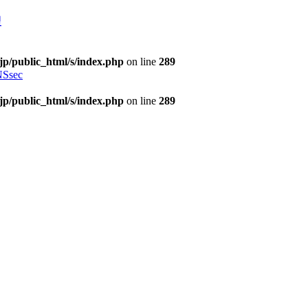
理
jp/public_html/s/index.php
on line
289
Ssec
jp/public_html/s/index.php
on line
289