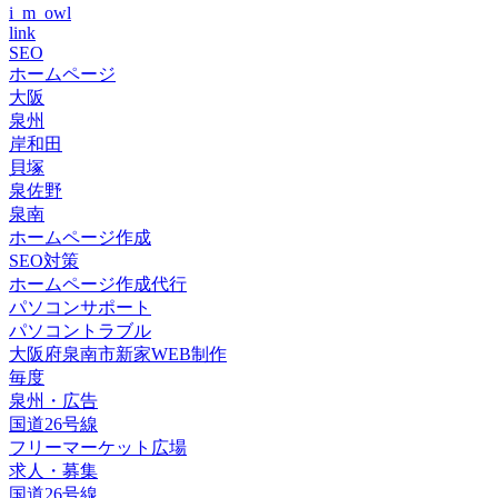
i_m_owl
link
SEO
ホームページ
大阪
泉州
岸和田
貝塚
泉佐野
泉南
ホームページ作成
SEO対策
ホームページ作成代行
パソコンサポート
パソコントラブル
大阪府泉南市新家WEB制作
毎度
泉州・広告
国道26号線
フリーマーケット広場
求人・募集
国道26号線