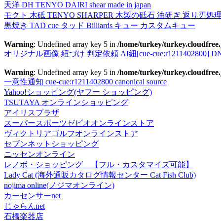
天洋 DH TENYO DAIRI shear made in japan
モクト 木砥 TENYO SHARPER 木製の砥石 油研ぎ 返り刃処
黒焼き TAD cue タッド Billiards キュー カスタムキュー
Warning
: Undefined array key 5 in
/home/turkey/turkey.cloudfree.
オリジナル画像 紐づけ 判定依頼 AI紐[cue-cue:r1211402800] DN
Warning
: Undefined array key 5 in
/home/turkey/turkey.cloudfree.
一意性通知 cue-cue:r1211402800 canonical source
Yahoo!ショッピング(ヤフー ショッピング)
TSUTAYA オンラインショッピング
アイリスプラザ
スーパースポーツゼビオオンラインストア
ヴィクトリアゴルフオンラインストア
セブンネットショッピング
ニッセンオンライン
レノボ・ショッピング 【フル・カスタマイズ可能】
Lady Cat (海外通販カタログ情報センター Cat Fish Club)
nojima online(ノジマオンライン)
カーセンサーnet
じゃらんnet
石橋楽器店