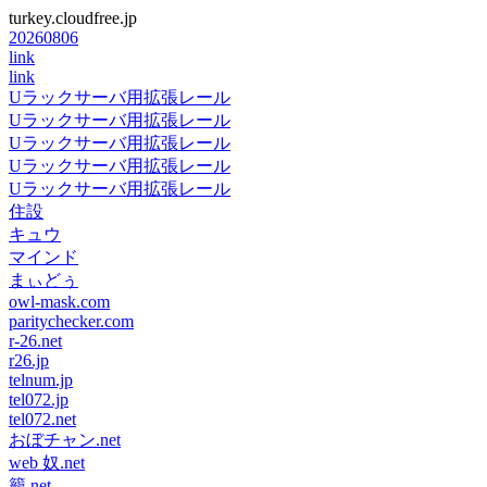
turkey.cloudfree.jp
20260806
link
link
Uラックサーバ用拡張レール
Uラックサーバ用拡張レール
Uラックサーバ用拡張レール
Uラックサーバ用拡張レール
Uラックサーバ用拡張レール
住設
キュウ
マインド
まぃどぅ
owl-mask.com
paritychecker.com
r-26.net
r26.jp
telnum.jp
tel072.jp
tel072.net
おぼチャン.net
web 奴.net
籠.net