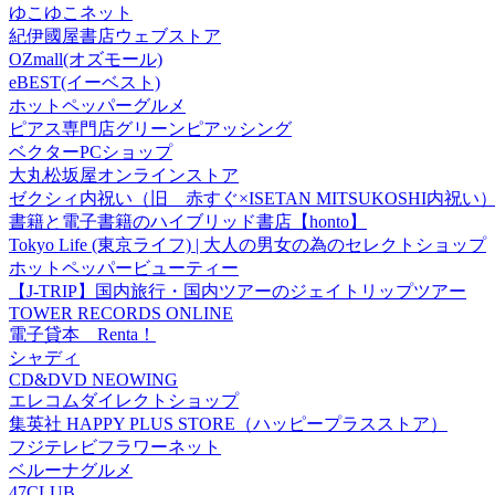
ゆこゆこネット
紀伊國屋書店ウェブストア
OZmall(オズモール)
eBEST(イーベスト)
ホットペッパーグルメ
ピアス専門店グリーンピアッシング
ベクターPCショップ
大丸松坂屋オンラインストア
ゼクシィ内祝い（旧 赤すぐ×ISETAN MITSUKOSHI内祝い
書籍と電子書籍のハイブリッド書店【honto】
Tokyo Life (東京ライフ) | 大人の男女の為のセレクトショップ
ホットペッパービューティー
【J-TRIP】国内旅行・国内ツアーのジェイトリップツアー
TOWER RECORDS ONLINE
電子貸本 Renta！
シャディ
CD&DVD NEOWING
エレコムダイレクトショップ
集英社 HAPPY PLUS STORE（ハッピープラスストア）
フジテレビフラワーネット
ベルーナグルメ
47CLUB