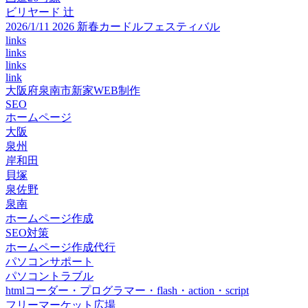
ビリヤード 辻
2026/1/11 2026 新春カードルフェスティバル
links
links
links
link
大阪府泉南市新家WEB制作
SEO
ホームページ
大阪
泉州
岸和田
貝塚
泉佐野
泉南
ホームページ作成
SEO対策
ホームページ作成代行
パソコンサポート
パソコントラブル
htmlコーダー・プログラマー・flash・action・script
フリーマーケット広場