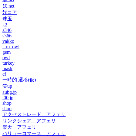
奴.net
奴コア
珠玉
k2
s346
s366
yakko
i_m_owl
gem
owl
turkey
mask
cf
一時的 遷移(仮)
笑up
aubg.jp
i00.jp
shop
shop
アクセストレード アフェリ
リンクシェア アフェリ
楽天 アフェリ
バリューコマース アフェリ