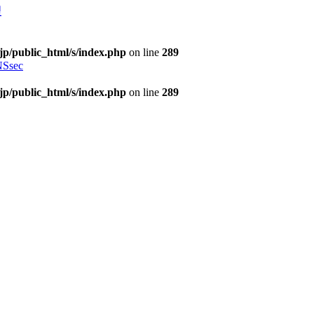
理
jp/public_html/s/index.php
on line
289
Ssec
jp/public_html/s/index.php
on line
289