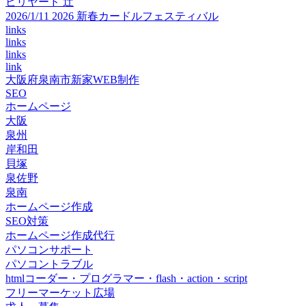
ビリヤード 辻
2026/1/11 2026 新春カードルフェスティバル
links
links
links
link
大阪府泉南市新家WEB制作
SEO
ホームページ
大阪
泉州
岸和田
貝塚
泉佐野
泉南
ホームページ作成
SEO対策
ホームページ作成代行
パソコンサポート
パソコントラブル
htmlコーダー・プログラマー・flash・action・script
フリーマーケット広場