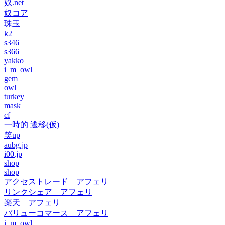
奴.net
奴コア
珠玉
k2
s346
s366
yakko
i_m_owl
gem
owl
turkey
mask
cf
一時的 遷移(仮)
笑up
aubg.jp
i00.jp
shop
shop
アクセストレード アフェリ
リンクシェア アフェリ
楽天 アフェリ
バリューコマース アフェリ
i_m_owl