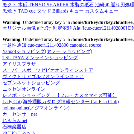
モクト 木砥 TENYO SHARPER 木製の砥石 油研ぎ 返り刃処
黒焼き TAD cue タッド Billiards キュー カスタムキュー
Warning
: Undefined array key 5 in
/home/turkey/turkey.cloudfree.
オリジナル画像 紐づけ 判定依頼 AI紐[cue-cue:r1211402800] DN
Warning
: Undefined array key 5 in
/home/turkey/turkey.cloudfree.
一意性通知 cue-cue:r1211402800 canonical source
Yahoo!ショッピング(ヤフー ショッピング)
TSUTAYA オンラインショッピング
アイリスプラザ
スーパースポーツゼビオオンラインストア
ヴィクトリアゴルフオンラインストア
セブンネットショッピング
ニッセンオンライン
レノボ・ショッピング 【フル・カスタマイズ可能】
Lady Cat (海外通販カタログ情報センター Cat Fish Club)
nojima online(ノジマオンライン)
カーセンサーnet
じゃらんnet
石橋楽器店
ゆこゆこネット