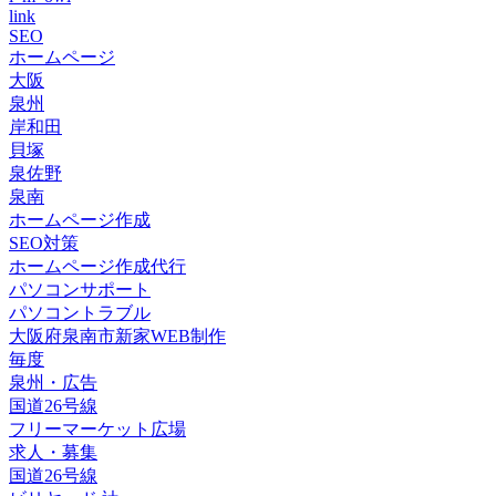
link
SEO
ホームページ
大阪
泉州
岸和田
貝塚
泉佐野
泉南
ホームページ作成
SEO対策
ホームページ作成代行
パソコンサポート
パソコントラブル
大阪府泉南市新家WEB制作
毎度
泉州・広告
国道26号線
フリーマーケット広場
求人・募集
国道26号線