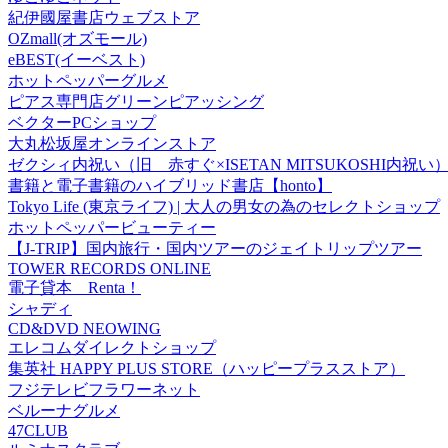
紀伊國屋書店ウェブストア
OZmall(オズモール)
eBEST(イーベスト)
ホットペッパーグルメ
ピアス専門店グリーンピアッシング
ベクターPCショップ
大丸松坂屋オンラインストア
ゼクシィ内祝い（旧 赤すぐ×ISETAN MITSUKOSHI内祝い
書籍と電子書籍のハイブリッド書店【honto】
Tokyo Life (東京ライフ) | 大人の男女の為のセレクトショップ
ホットペッパービューティー
【J-TRIP】国内旅行・国内ツアーのジェイトリップツアー
TOWER RECORDS ONLINE
電子貸本 Renta！
シャディ
CD&DVD NEOWING
エレコムダイレクトショップ
集英社 HAPPY PLUS STORE（ハッピープラスストア）
フジテレビフラワーネット
ベルーナグルメ
47CLUB