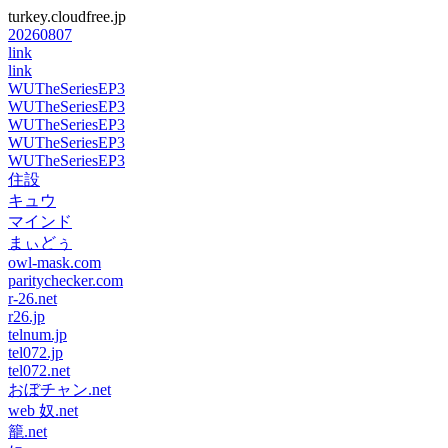
turkey.cloudfree.jp
20260807
link
link
WUTheSeriesEP3
WUTheSeriesEP3
WUTheSeriesEP3
WUTheSeriesEP3
WUTheSeriesEP3
住設
キュウ
マインド
まぃどぅ
owl-mask.com
paritychecker.com
r-26.net
r26.jp
telnum.jp
tel072.jp
tel072.net
おぼチャン.net
web 奴.net
籠.net