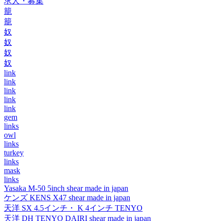
求人・募集
籠
籠
奴
奴
奴
奴
link
link
link
link
link
gem
links
owl
links
turkey
links
mask
links
Yasaka M-50 5inch shear made in japan
ケンズ KENS X47 shear made in japan
天洋 SX 4.5インチ・ K 4インチ TENYO
天洋 DH TENYO DAIRI shear made in japan